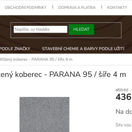
OBCHODNÍ PODMÍNKY
DOPRAVA A PLATBA
KONTAKTY
HLEDAT
 PODLE ZNAČKY
STAVEBNÍ CHEMIE A BARVY PODLE UŽITÍ
třižený koberec - PARANA 95 / šíře 4 m
žený koberec - PARANA 95 / šíře 4 m
459 Kč
436
Měrná
Na do
cena:
Šíře role