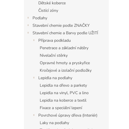
a
Dětské koberce
n
Čistící zóny
e
Podlahy
l
Stavební chemie podle ZNAČKY
Stavební chemie a Barvy podle UŽITÍ
Příprava podkladu
Penetrace a základní nátěry
Nivelační stěrky
Opravné hmoty a pryskyřice
Kročejové a izolační podložky
Lepidla na podlahy
Lepidla na dřevo a parkety
Lepidla na vinyl, PVC a lino
Lepidla na koberce a textil
Fixace a speciální lepení
Povrchové úpravy dřeva (Interiér)
Laky na podlahy