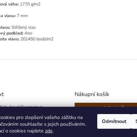
ová váha:
1770 g/m2
a vlasu:
7 mm
vlasu:
Střižený vlas
ový podklad:
Ano
ota vlasu:
201450 bodů/m2
kt
Nákupní košík
lahy.havel
@
seznam.cz
0
KS /
0 KČ
6 566 489 (Po-Pá 8-16)
ookies pro zlepšení vašeho zážitku na
Odmítnout
čováním souhlasíte s jejich používáním.
ací o cookies najdete
zde
.