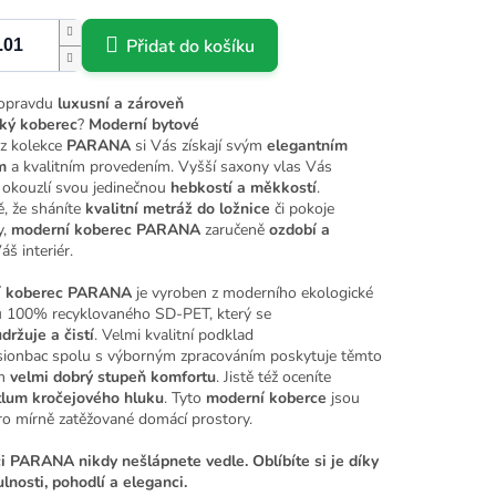
Přidat do košíku
opravdu
luxusní a zároveň
ký
koberec
?
Moderní
bytové
z kolekce
PARANA
si Vás získají svým
elegantním
m
a kvalitním provedením. Vyšší
saxony
vlas Vás
 okouzlí svou jedinečnou
hebkostí a měkkostí
.
, že sháníte
kvalitní
metráž
do ložnice
či pokoje
,
moderní
koberec
PARANA
zaručeně
ozdobí a
áš interiér.
 koberec
PARANA
je vyroben z moderního ekologické
u 100% recyklovaného
SD-PET, který se
udržuje
a
čistí
. Velmi kvalitní podklad
sionbac
spolu s výborným zpracováním poskytuje těmto
m
velmi dobrý stupeň komfortu
. Jistě též oceníte
tlum kročejového hluku
. Tyto
moderní koberce
jsou
ro mírně zatěžované domácí prostory.
i
PARANA nikdy nešlápnete vedle. Oblíbíte si je díky
ulnosti, pohodlí a eleganci.