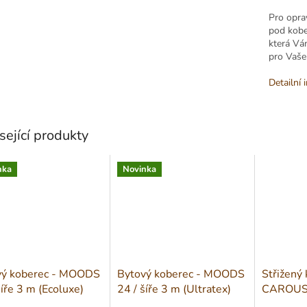
Pro opra
pod kobe
která Vá
pro Vaše
Detailní 
sející produkty
nka
Novinka
vý koberec - MOODS
Bytový koberec - MOODS
Střižený 
šíře 3 m (Ecoluxe)
24 / šíře 3 m (Ultratex)
CAROUSEL
m