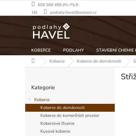
Přejít
606 566 489 (Po-Pá 8-
na
16)
podlahy.havel@seznam.cz
obsah
KOBERCE
PODLAHY
STAVEBNÍ CHEMIE
Domů
Koberce
Koberce do domácnosti
S
P
Stři
o
Přeskočit
s
Kategorie
kategorie
t
r
Koberce
a
Koberce do domácnosti
n
Koberce do komerčních prostor
n
í
Kobercové čtverce
p
Kusové koberce