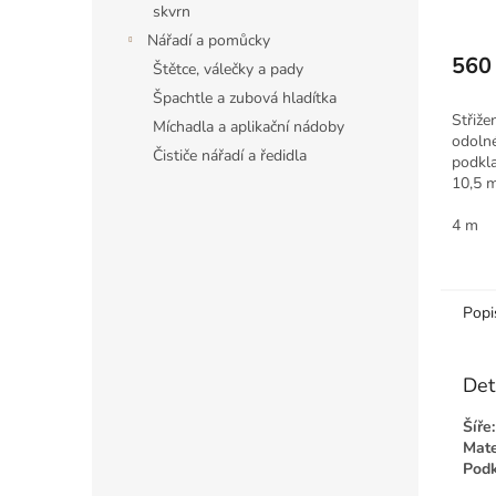
skvrn
Nářadí a pomůcky
560
Štětce, válečky a pady
Měrná
Špachtle a zubová hladítka
cena:
Střiž
Míchadla a aplikační nádoby
odoln
Čističe nářadí a ředidla
podkl
10,5 
stínov
podlah
4 m
Popi
Det
Šíře:
Mate
Podk