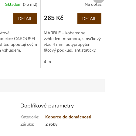
Skladem
(>5 m2)
Na dotaz
265 Kč
DETAIL
DETAIL
Měrná
cena:
ytové
MARBLE – koberec se
 kolekce CAROUSEL Vás
vzhledem mramoru, smyčkový
ohled upoutají svým
vlas 4 mm, polypropylen,
m vzhledem.
filcový podklad, antistatický,
ny vlas Vás na
zátěž 22, výška 6 mm, role
lí svou...
400 cm.
4 m
Doplňkové parametry
Kategorie
:
Koberce do domácnosti
Záruka
:
2 roky