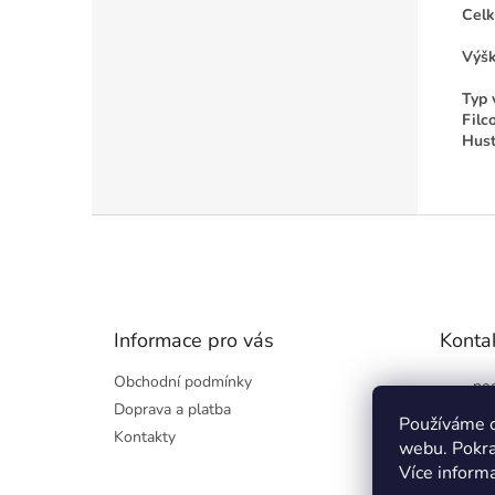
Celk
Výšk
Typ 
Filc
Hust
Z
á
p
a
t
Informace pro vás
Konta
í
Obchodní podmínky
pod
Doprava a platba
60
Používáme c
Kontakty
webu. Pokra
Více inform