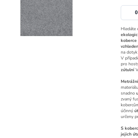
Hledáte 
ekologic
koberce
vzhlede
na dotyk
V případě
pro hosty
zútulní
V
Metrážní
materiál
snadno
zvaný
fu
koberců
účinný
ú
určeny p
S
koberc
jejich út