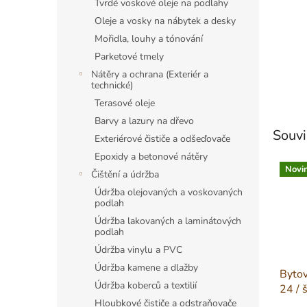
Tvrdé voskové oleje na podlahy
Oleje a vosky na nábytek a desky
Mořidla, louhy a tónování
Parketové tmely
Nátěry a ochrana (Exteriér a
technické)
Terasové oleje
Barvy a lazury na dřevo
Souvi
Exteriérové čističe a odšeďovače
Epoxidy a betonové nátěry
Novi
Čištění a údržba
Údržba olejovaných a voskovaných
podlah
Údržba lakovaných a laminátových
podlah
Údržba vinylu a PVC
Údržba kamene a dlažby
Byto
Údržba koberců a textilií
24 / 
Hloubkové čističe a odstraňovače