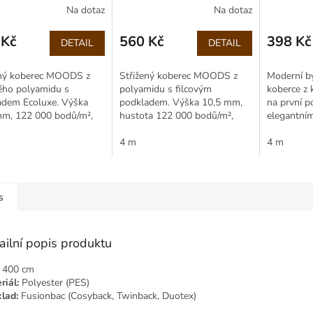
Na dotaz
Na dotaz
 Kč
560 Kč
398 Kč
DETAIL
DETAIL
Měrná
Měrná
cena:
cena:
ený koberec MOODS z
Střižený koberec MOODS z
Moderní b
ého polyamidu s
polyamidu s filcovým
koberce z
adem Ecoluxe. Výška
podkladem. Výška 10,5 mm,
na první p
mm, 122 000 bodů/m²,
hustota 122 000 bodů/m²,
elegantní
ání, Cfl-s1, ideální pro
Cfl-s1, třída zátěže 22.
Vyšší saxo
ové vytápění.
Vhodný i pro podlahové
4 m
dotyk okouz
4 m
vytápění.
s
ailní popis produktu
400 cm
riál:
Polyester (PES)
lad:
Fusionbac (Cosyback, Twinback, Duotex)