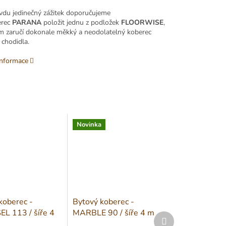
vdu jedinečný zážitek doporučujeme
rec
PARANA
položit jednu z podložek
FLOORWISE
,
m zaručí dokonale měkký a neodolatelný koberec
 chodidla.
informace
Novinka
koberec -
Bytový koberec -
 113 / šíře 4
MARBLE 90 / šíře 4 m
Další
produkt