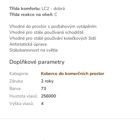
Třída komfortu:
LC2 - dobrá
Třída reakce na oheň:
C
Vhodné do prostor s podlahovým vytápěním
Vhodné pro stále používaná schodiště
Vhodné pro stálé používání kolečkových židlí
Antistatická úprava
Stálobarevnost na světle
Doplňkové parametry
Kategorie
:
Koberce do komerčních prostor
Záruka
:
2 roky
Barva
:
73
Hustota vlasů
:
256000
Výška vlasů
:
4
Z
á
p