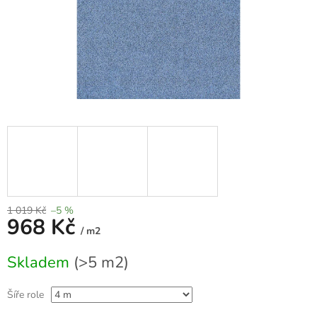
1 019 Kč
–5 %
968 Kč
/ m2
Měrná
Skladem
(>5 m2)
cena:
Šíře role