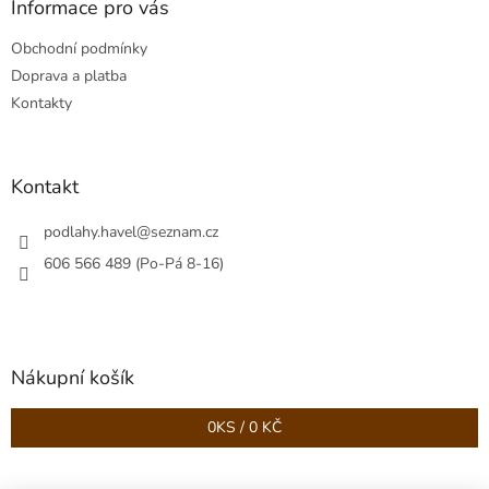
a
Informace pro vás
t
Obchodní podmínky
í
Doprava a platba
Kontakty
Kontakt
podlahy.havel
@
seznam.cz
606 566 489 (Po-Pá 8-16)
Nákupní košík
0
KS /
0 KČ