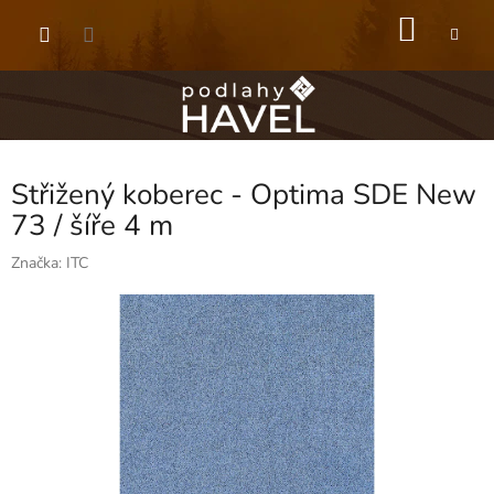
Přejít
NÁKU
na
obsah
KOŠÍK
Střižený koberec - Optima SDE New
73 / šíře 4 m
Značka:
ITC