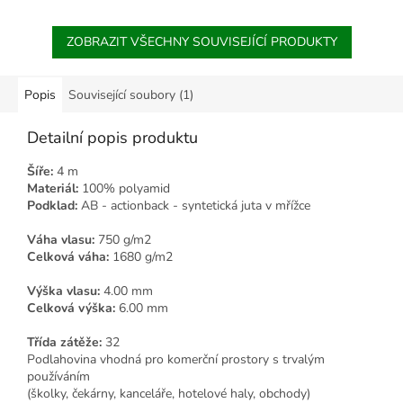
ZOBRAZIT VŠECHNY SOUVISEJÍCÍ PRODUKTY
Popis
Související soubory (1)
Detailní popis produktu
Šíře:
4 m
Materiál:
100% polyamid
Podklad:
AB - actionback - syntetická juta v mřížce
Váha vlasu:
750 g/m2
Celková váha:
1680 g/m2
Výška vlasu:
4.00 mm
Celková výška:
6.00 mm
Třída zátěže:
32
Podlahovina vhodná pro komerční prostory s trvalým
používáním
(školky, čekárny, kanceláře, hotelové haly, obchody)