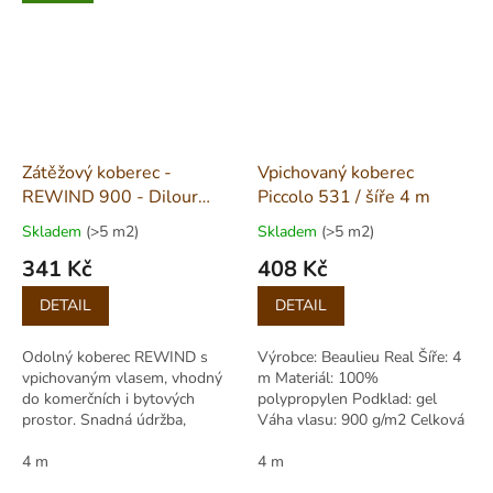
Zátěžový koberec -
Vpichovaný koberec
REWIND 900 - Dilour
Piccolo 531 / šíře 4 m
2241 / šíře 4 m
Skladem
(>5 m2)
Skladem
(>5 m2)
341 Kč
408 Kč
Měrná
Měrná
DETAIL
DETAIL
cena:
cena:
Odolný koberec REWIND s
Výrobce: Beaulieu Real Šíře: 4
vpichovaným vlasem, vhodný
m Materiál: 100%
do komerčních i bytových
polypropylen Podklad: gel
prostor. Snadná údržba,
Váha vlasu: 900 g/m2 Celková
moderní žíhaný vzhled, vhodný
váha: 1500 g/m2 Výška vlasu:
pro kolečkové židle i schodiště.
4 m
3,00 mm Celková výška: 8,00
4 m
mm