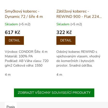
Smyčkový koberec -
Zátěžový koberec -
Dynamic 72 / šíře 4 m
REWIND 900 - Flat 2241
/ šíře 4 m
Skladem
(>5 m2)
Skladem
(>5 m2)
617 Kč
322 Kč
Měrná
Měrná
DETAIL
DETAIL
cena:
cena:
Výrobce: CONDOR Šíře: 4 m
Odolný koberec REWIND s
Materiál: 100% PA
vpichovaným vlasem, vhodný
Podklad: AB Váha vlasu: 720
do komerčních i bytových
g/m2 Celková váha: 1550
prostor. Snadná údržba,
g/m2 Celková výška: 5,00 mm
moderní žíhaný vzhled, vhodný
4 m
pro kolečkové židle i schodiště.
4 m
ZOBRAZIT VŠECHNY SOUVISEJÍCÍ PRODUKTY
Popis