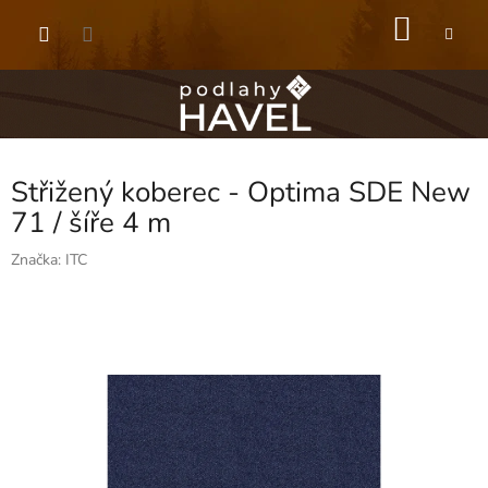
Přejít
NÁKU
na
obsah
KOŠÍK
Střižený koberec - Optima SDE New
71 / šíře 4 m
Značka:
ITC