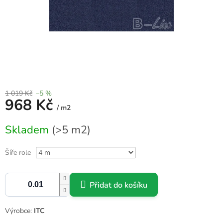
1 019 Kč
–5 %
968 Kč
/ m2
Měrná
Skladem
(>5 m2)
cena:
Šíře role
Přidat do košíku
Výrobce:
ITC