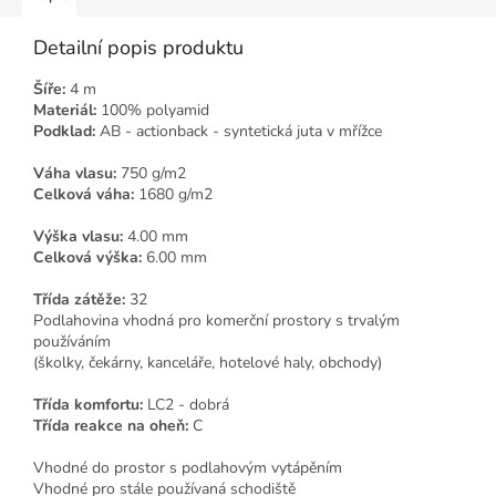
Detailní popis produktu
Šíře:
4 m
Materiál:
100% polyamid
Podklad:
AB - actionback - syntetická juta v mřížce
Váha vlasu:
750 g/m2
Celková váha:
1680 g/m2
Výška vlasu:
4.00 mm
Celková výška:
6.00 mm
Třída zátěže:
32
Podlahovina vhodná pro komerční prostory s trvalým
používáním
(školky, čekárny, kanceláře, hotelové haly, obchody)
Třída komfortu:
LC2 - dobrá
Třída reakce na oheň:
C
Vhodné do prostor s podlahovým vytápěním
Vhodné pro stále používaná schodiště