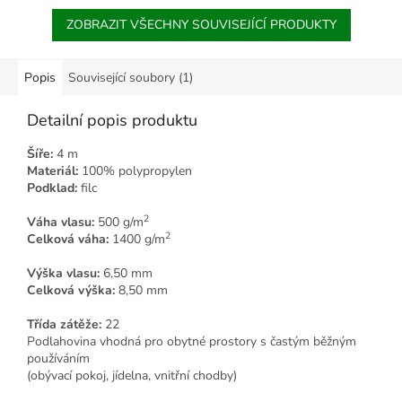
ZOBRAZIT VŠECHNY SOUVISEJÍCÍ PRODUKTY
Popis
Související soubory (1)
Detailní popis produktu
Šíře:
4 m
Materiál:
100% polypropylen
Podklad:
filc
2
Váha vlasu:
500 g/m
2
Celková váha:
1400 g/m
Výška vlasu:
6,50 mm
Celková výška:
8,50 mm
Třída zátěže:
22
Podlahovina vhodná pro obytné prostory s častým běžným
používáním
(obývací pokoj, jídelna, vnitřní chodby)