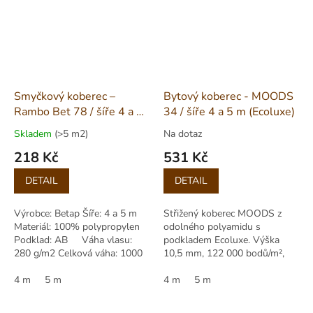
Smyčkový koberec –
Bytový koberec - MOODS
Rambo Bet 78 / šíře 4 a 5
34 / šíře 4 a 5 m (Ecoluxe)
m
Skladem
(>5 m2)
Na dotaz
218 Kč
531 Kč
Měrná
Měrná
DETAIL
DETAIL
cena:
cena:
Výrobce: Betap Šíře: 4 a 5 m
Střižený koberec MOODS z
Materiál: 100% polypropylen
odolného polyamidu s
Podklad: AB Váha vlasu:
podkladem Ecoluxe. Výška
280 g/m2 Celková váha: 1000
10,5 mm, 122 000 bodů/m²,
g/m2 Výška vlasu: 2,00 mm...
stínování, Cfl-s1, ideální pro
4 m
5 m
podlahové vytápění.
4 m
5 m