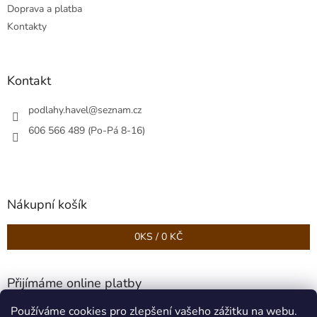
Doprava a platba
Kontakty
Kontakt
podlahy.havel
@
seznam.cz
606 566 489 (Po-Pá 8-16)
Nákupní košík
0
KS /
0 KČ
Přijímáme online platby
Používáme cookies pro zlepšení vašeho zážitku na webu.