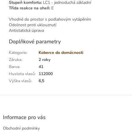
Stupeň komfortu:
LC1 - jednoduchá základní
Třída reakce na oheň:
E
Vhodné do prostor s podlahovým vytápěním
Odolnost proti uklouznutí
Antistatická úprava
Doplňkové parametry
Kategorie
:
Koberce do domácnosti
Záruka
:
2 roky
Barva
:
41
Hustota vlasů
:
112000
Výška vlasů
:
6,5
Z
á
p
a
Informace pro vás
t
Obchodní podmínky
í