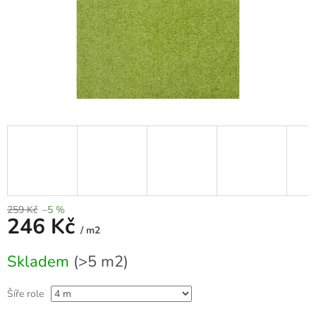
259 Kč
–5 %
246 Kč
/ m2
Měrná
Skladem
(>5 m2)
cena:
Šíře role