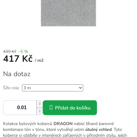
439 Kč
–5 %
417 Kč
/ m2
Měrná
Na dotaz
cena:
Šíře role
Přidat do košíku
Kolekce
bytových koberců
DRAGON
nabízí žíhané barevné
kombinace tón v tónu, které vytvářejí velmi
útulný
vzhled
. Tyto
koberce si oblíbíte v interiérech zařízených v přírodním stylu, jejich