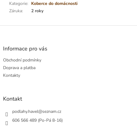
Kategorie
:
Koberce do domácnosti
Záruka
:
2 roky
Z
á
p
a
Informace pro vás
t
Obchodní podmínky
í
Doprava a platba
Kontakty
Kontakt
podlahy.havel
@
seznam.cz
606 566 489 (Po-Pá 8-16)