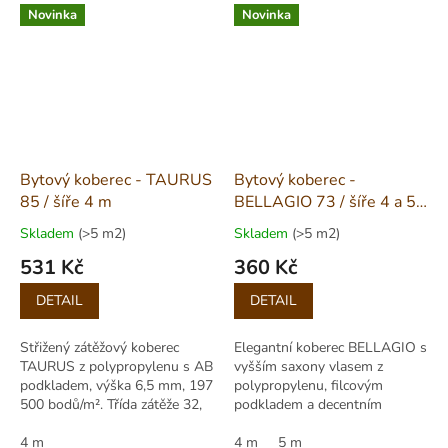
Novinka
Novinka
Bytový koberec - TAURUS
Bytový koberec -
85 / šíře 4 m
BELLAGIO 73 / šíře 4 a 5
m
Skladem
(>5 m2)
Skladem
(>5 m2)
531 Kč
360 Kč
Měrná
Měrná
DETAIL
DETAIL
cena:
cena:
Střižený zátěžový koberec
Elegantní koberec BELLAGIO s
TAURUS z polypropylenu s AB
vyšším saxony vlasem z
podkladem, výška 6,5 mm, 197
polypropylenu, filcovým
500 bodů/m². Třída zátěže 32,
podkladem a decentním
Cfl-s1, antistatický, stínování.
melírem. Výška vlasu 8 mm,
4 m
role 400/500 cm.
4 m
5 m