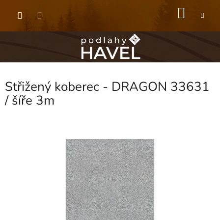
Přejít
NÁKU
na
obsah
KOŠÍK
Střižený koberec - DRAGON 33631
/ šíře 3m