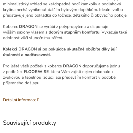
minimalistický vzhled se každopádně hodí kamkoliv a podlahová
krytina nechá vyniknout dalším bytovým doplňkům. Ideální volbu
představuje jeho pokládka do ložnice, dětského či obývacího pokoje.
Koberec
DRAGON
se vyrábí z polypropylenu
a disponuje
vyšším
saxony
vlasem s
dobrým stupněm komfortu
. Vykazuje také
odolnost vůči slunečnímu záření.
Kolekci DRAGON si po pokládce skutečně oblíbíte díky její
útulnosti a nadčasovosti.
Pro ještě větší požitek z koberce
DRAGON
doporučujeme jednu
z podložek
FLOORWISE
, která Vám zajistí nejen dokonalou
zvukovou a tepelnou izolaci, ale především komfort v podobě
příjemného došlapu.
Detailní informace
Související produkty