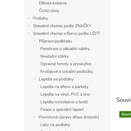
a
Dětské koberce
n
Čistící zóny
e
Podlahy
l
Stavební chemie podle ZNAČKY
Stavební chemie a Barvy podle UŽITÍ
Příprava podkladu
Penetrace a základní nátěry
Nivelační stěrky
Opravné hmoty a pryskyřice
Kročejové a izolační podložky
Lepidla na podlahy
Lepidla na dřevo a parkety
Lepidla na vinyl, PVC a lino
Souvi
Lepidla na koberce a textil
Fixace a speciální lepení
Novi
Povrchové úpravy dřeva (Interiér)
Laky na podlahy