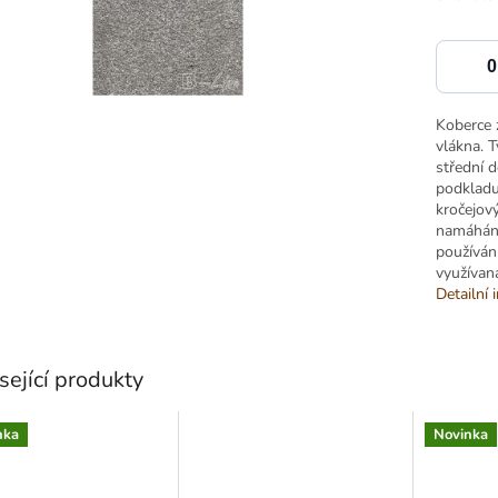
Koberce 
vlákna. 
střední 
podkladu
kročejový
namáhány
používání
využívan
Detailní 
sející produkty
nka
Novinka