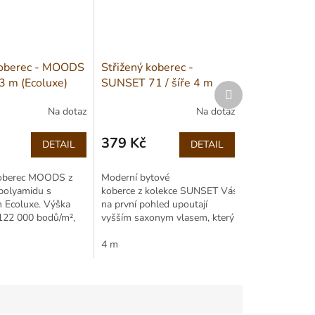
koberec - MOODS
Střižený koberec -
 3 m (Ecoluxe)
SUNSET 71 / šíře 4 m
Další
produkt
Na dotaz
Na dotaz
379 Kč
DETAIL
DETAIL
Měrná
cena:
koberec MOODS z
Moderní bytové
polyamidu s
koberce z kolekce SUNSET Vás
 Ecoluxe. Výška
na první pohled upoutají
122 000 bodů/m²,
vyšším saxonym vlasem, který
Cfl-s1, ideální pro
je velmi příjemný na dotyk i na
vytápění.
došlap a...
4 m