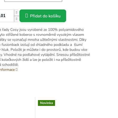
Přidat do košíku
z řady Cosy jsou vyrobené ze 100% polyamidového
Tyto střižené koberce s rovnoměrně vysokým vlasem
délky se vyznačují mnoha užitečnými vlastnostmi. Díky
 fusionback izolují od chladného podkladu a tlumí
 hluk. Položit je můžete i do prostorů, kde budou více
. Vhodné na podlahové vytápění. Snesou příležitostné
 kolečkových židlí a lze je položit i na příležitostně
á schodiště.
informace
Novinka