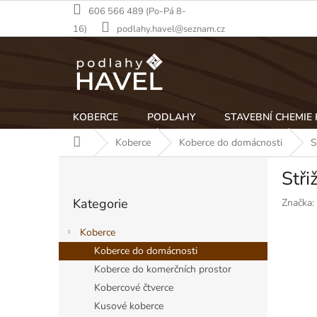
Přejít
606 566 489 (Po-Pá 8-
na
16)
podlahy.havel@seznam.cz
obsah
KOBERCE
PODLAHY
STAVEBNÍ CHEMIE
Domů
Koberce
Koberce do domácnosti
S
P
Stři
o
Přeskočit
s
Kategorie
Značka:
kategorie
t
r
Koberce
a
Koberce do domácnosti
n
Koberce do komerčních prostor
n
í
Kobercové čtverce
p
Kusové koberce