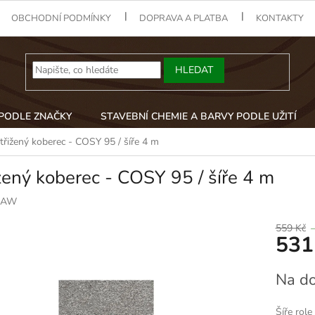
OBCHODNÍ PODMÍNKY
DOPRAVA A PLATBA
KONTAKTY
HLEDAT
 PODLE ZNAČKY
STAVEBNÍ CHEMIE A BARVY PODLE UŽITÍ
třižený koberec - COSY 95 / šíře 4 m
žený koberec - COSY 95 / šíře 4 m
AW
559 Kč
531
Měrná
Na do
cena:
Šíře role