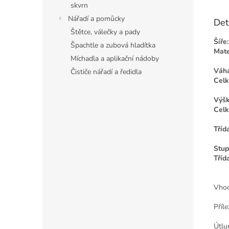
skvrn
Nářadí a pomůcky
Det
Štětce, válečky a pady
Šíře:
Špachtle a zubová hladítka
Mate
Míchadla a aplikační nádoby
Váha
Čističe nářadí a ředidla
Celk
Výšk
Celk
Tříd
Stup
Tříd
Vhod
Příl
Útlu