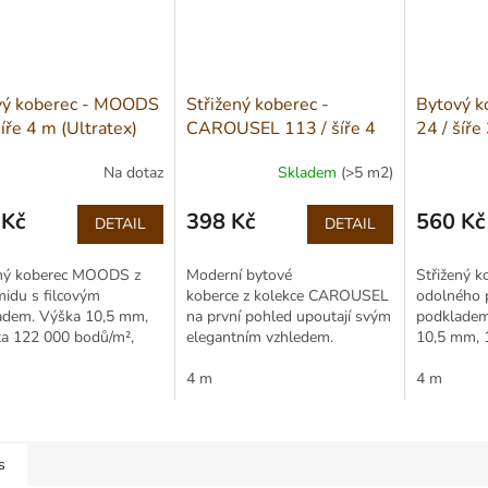
vý koberec - MOODS
Střižený koberec -
Bytový 
šíře 4 m (Ultratex)
CAROUSEL 113 / šíře 4
24 / šíře
m
Na dotaz
Skladem
(>5 m2)
 Kč
398 Kč
560 Kč
DETAIL
DETAIL
Měrná
Měrná
cena:
cena:
ený koberec MOODS z
Moderní bytové
Střižený 
idu s filcovým
koberce z kolekce CAROUSEL Vás
odolného 
adem. Výška 10,5 mm,
na první pohled upoutají svým
podkladem
ta 122 000 bodů/m²,
elegantním vzhledem.
10,5 mm, 
, třída zátěže 22.
Vyšší saxony vlas Vás na
stínování, 
ý i pro podlahové
dotyk okouzlí svou...
4 m
podlahové 
4 m
ní.
s