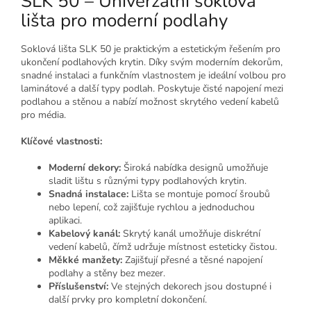
SLK 50 – Univerzální soklová
lišta pro moderní podlahy
Soklová lišta SLK 50 je praktickým a estetickým řešením pro
ukončení podlahových krytin. Díky svým moderním dekorům,
snadné instalaci a funkčním vlastnostem je ideální volbou pro
laminátové a další typy podlah. Poskytuje čisté napojení mezi
podlahou a stěnou a nabízí možnost skrytého vedení kabelů
pro média.
Klíčové vlastnosti:
Moderní dekory:
Široká nabídka designů umožňuje
sladit lištu s různými typy podlahových krytin.
Snadná instalace:
Lišta se montuje pomocí šroubů
nebo lepení, což zajišťuje rychlou a jednoduchou
aplikaci.
Kabelový kanál:
Skrytý kanál umožňuje diskrétní
vedení kabelů, čímž udržuje místnost esteticky čistou.
Měkké manžety:
Zajišťují přesné a těsné napojení
podlahy a stěny bez mezer.
Příslušenství:
Ve stejných dekorech jsou dostupné i
další prvky pro kompletní dokončení.