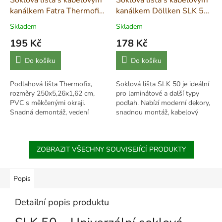
kanálkem Fatra Thermofix
kanálkem Döllken SLK 50
- THX L0011 Dub 12110-
- 2,5m - W 481 Dub
Skladem
Skladem
2
Baleárský
195 Kč
178 Kč
Měrná
Měrná
Do košíku
Do košíku
cena:
cena:
Podlahová lišta Thermofix,
Soklová lišta SLK 50 je ideální
rozměry 250x5,26x1,62 cm,
pro laminátové a další typy
PVC s měkčenými okraji.
podlah. Nabízí moderní dekory,
Snadná demontáž, vedení
snadnou montáž, kabelový
kabelů, perfektní sladění s
kanál a čisté napojení podlahy
podlahami Thermofix.
a stěny. Balení: 20 x 2,5 m.
ZOBRAZIT VŠECHNY SOUVISEJÍCÍ PRODUKTY
Popis
Detailní popis produktu