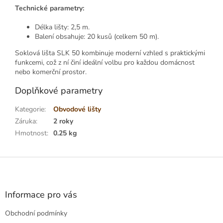
Technické parametry:
Délka lišty: 2,5 m.
Balení obsahuje: 20 kusů (celkem 50 m).
Soklová lišta SLK 50 kombinuje moderní vzhled s praktickými
funkcemi, což z ní činí ideální volbu pro každou domácnost
nebo komerční prostor.
Doplňkové parametry
Kategorie
:
Obvodové lišty
Záruka
:
2 roky
Hmotnost
:
0.25 kg
Z
á
p
a
Informace pro vás
t
Obchodní podmínky
í