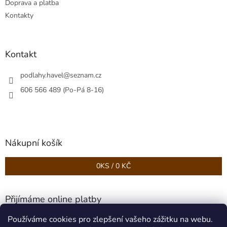
Doprava a platba
Kontakty
Kontakt
podlahy.havel
@
seznam.cz
606 566 489 (Po-Pá 8-16)
Nákupní košík
0
KS /
0 KČ
Přijímáme online platby
Používáme cookies pro zlepšení vašeho zážitku na webu.