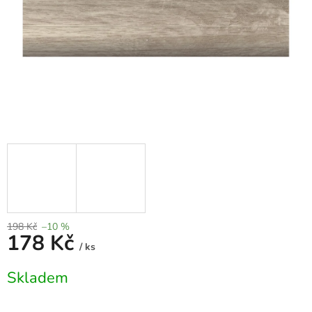
198 Kč
–10 %
178 Kč
/ ks
Měrná
Skladem
cena: