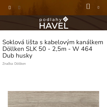
Přejít
NÁKU
na
obsah
KOŠÍK
Soklová lišta s kabelovým kanálkem
Döllken SLK 50 - 2,5m - W 464
Dub husky
Značka:
Döllken