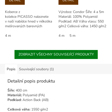
DETAIL
DETAIL
cena:
cena:
Koberce z
Výrobce: Condor Šíře: 4 a 5m
kolekce PICASSO naleznete
Materiál: 100% Polyamid
v naší nabídce hned v několika
Podklad: AB Váha vlasu: 550
melírovaných barevných
g/m2 Celková váha: 1450 g/m2
variantách. Vlas je
Výška vlasu: 3,00 mm Celková
tvořen polypropylenovým...
4 m
výška:...
4 m
5 m
ZOBRAZIT VŠECHNY SOUVISEJÍCÍ PRODUKTY
Popis
Související soubory (1)
Detailní popis produktu
Šíře:
400 cm
Materiál:
Polyamid (PA)
Podklad:
Action Back (AB)
Celková váha:
1550 g/m2