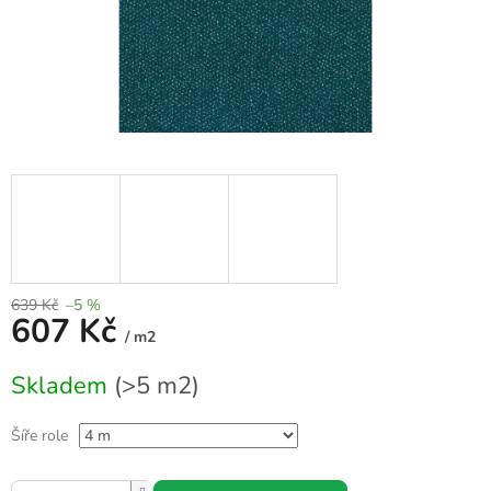
639 Kč
–5 %
607 Kč
/ m2
Měrná
Skladem
(>5 m2)
cena:
Šíře role