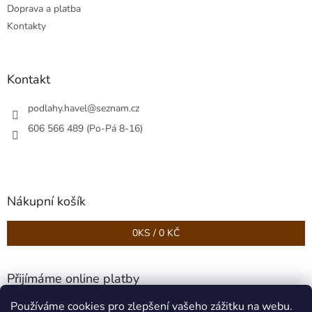
Doprava a platba
Kontakty
Kontakt
podlahy.havel
@
seznam.cz
606 566 489 (Po-Pá 8-16)
Nákupní košík
0
KS /
0 KČ
Přijímáme online platby
Používáme cookies pro zlepšení vašeho zážitku na webu.