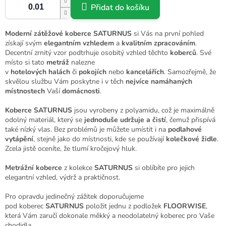
Přidat do košíku
Moderní
zátěžové koberce
SATURNUS
si Vás na první pohled
získají svým
elegantním vzhledem
a
kvalitním zpracováním
.
Decentní zrnitý vzor podtrhuje osobitý vzhled těchto
koberců
. Své
místo si tato
metráž
nalezne
v
hotelových
halách
či
pokojích
nebo
kancelářích
. Samozřejmě, že
skvělou službu Vám poskytne i v těch
nejvíce namáhaných
místnostech
Vaší
domácnosti
.
Koberce
SATURNUS
jsou vyrobeny z polyamidu, což je maximálně
odolný materiál, který se
jednoduše
udržuje
a
čistí
, čemuž přispívá
také nízký vlas. Bez problémů je můžete umístit i na
podlahové
vytápění
, stejně jako do místnosti, kde se používají
kolečkové židle
.
Zcela jistě oceníte, že tlumí kročejový hluk.
Metrážní koberce
z kolekce
SATURNUS
si oblíbíte pro jejich
elegantní vzhled, výdrž a praktičnost.
Pro opravdu jedinečný zážitek doporučujeme
pod koberec
SATURNUS
položit jednu z podložek
FLOORWISE
,
která Vám zaručí dokonale měkký a neodolatelný koberec pro Vaše
chodidla.