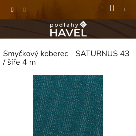
Přejít
NÁKU
na
obsah
KOŠÍK
Smyčkový koberec - SATURNUS 43
/ šíře 4 m