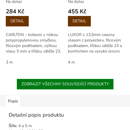
Na dotaz
Na dotaz
284 Kč
455 Kč
Měrná
Měrná
DETAIL
DETAIL
cena:
cena:
CARLTON – koberec s nízkou
LUXOR s 13,5mm saxony
polypropylenovou smyčkou,
vlasem z polyesteru, filcovým
filcovým podkladem, výškou
podkladem, třídou zátěže 23 a
vlasu 5 mm a třídou zátěže 23.
komfortem na vysoké úrovni.
Vhodný i pod kolečkové židle,
Role 400 cm, vhodný i pro
role 300 cm.
3 m
podlahové vytápění.
4 m
ZOBRAZIT VŠECHNY SOUVISEJÍCÍ PRODUKTY
Popis
Detailní popis produktu
Šíře:
4 a 5 m