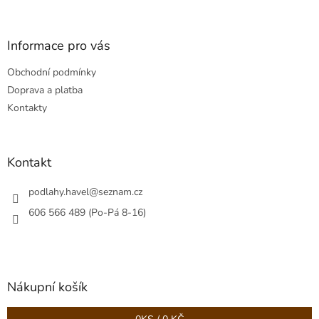
á
p
a
Informace pro vás
t
Obchodní podmínky
í
Doprava a platba
Kontakty
Kontakt
podlahy.havel
@
seznam.cz
606 566 489 (Po-Pá 8-16)
Nákupní košík