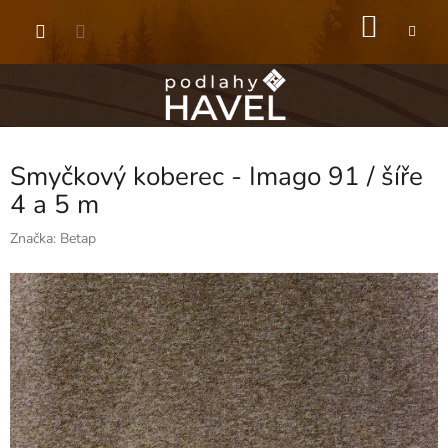
Přejít
NÁKU
na
obsah
KOŠÍK
Smyčkový koberec - Imago 91 / šíře
4 a 5 m
Značka:
Betap