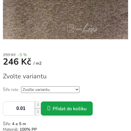
259 Kč
–5 %
246 Kč
/ m2
Měrná
Zvolte variantu
cena:
Šíře role
Přidat do košíku
Šíře:
4 a 5 m
Materiál:
100% PP