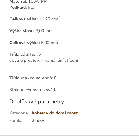
Materiál:
100% PP
Podklad:
filc
2
Celková váha:
1 125 g/m
Výška vlasu:
3,00 mm
Celková výška:
5,00 mm
Třída zátěže:
22
obytné prostory - namáhání střední
Třída reakce na oheň:
E
Stálobarevnost na světle
Doplňkové parametry
Kategorie
:
Koberce do domácnosti
Záruka
:
2 roky
Z