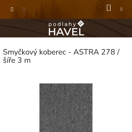
Přejít
NÁKU
na
obsah
KOŠÍK
Smyčkový koberec - ASTRA 278 /
šíře 3 m