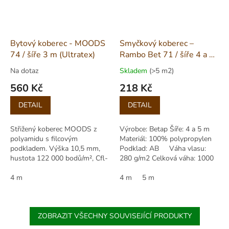
Bytový koberec - MOODS
Smyčkový koberec –
74 / šíře 3 m (Ultratex)
Rambo Bet 71 / šíře 4 a 5
m
Na dotaz
Skladem
(>5 m2)
560 Kč
218 Kč
Měrná
Měrná
DETAIL
DETAIL
cena:
cena:
Střižený koberec MOODS z
Výrobce: Betap Šíře: 4 a 5 m
polyamidu s filcovým
Materiál: 100% polypropylen
podkladem. Výška 10,5 mm,
Podklad: AB Váha vlasu:
hustota 122 000 bodů/m², Cfl-
280 g/m2 Celková váha: 1000
s1, třída zátěže 22. Vhodný i
g/m2 Výška vlasu: 2,00 mm...
pro podlahové vytápění.
4 m
4 m
5 m
ZOBRAZIT VŠECHNY SOUVISEJÍCÍ PRODUKTY