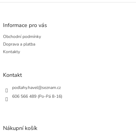
Z
á
p
a
Informace pro vás
t
Obchodní podmínky
í
Doprava a platba
Kontakty
Kontakt
podlahy.havel
@
seznam.cz
606 566 489 (Po-Pá 8-16)
Nákupní košík