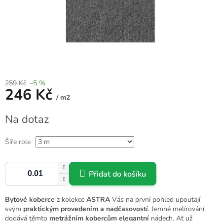
259 Kč
–5 %
246 Kč
/ m2
Měrná
Na dotaz
cena:
Šíře role
Přidat do košíku
Bytové koberce
z kolekce
ASTRA
Vás na první pohled upoutají
svým
praktickým provedením a nadčasovostí
. Jemné melírování
dodává těmto
metrážním kobercům
elegantní
nádech. Ať už