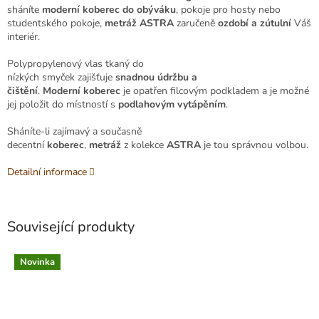
sháníte
moderní koberec
do obýváku
, pokoje pro hosty nebo
studentského pokoje,
metráž
ASTRA
zaručeně
ozdobí a zútulní
Váš
interiér.
Polypropylenový vlas
tkaný do
nízkých smyček
zajišťuje
snadnou
údržbu
a
čištění
.
Moderní
koberec
je opatřen
filcovým
podkladem a je možné
jej
položit
do místností s
podlahovým vytápěním
.
Sháníte-li zajímavý a současně
decentní
koberec
,
metráž
z kolekce
ASTRA
je tou správnou volbou.
Detailní informace
Související produkty
Novinka