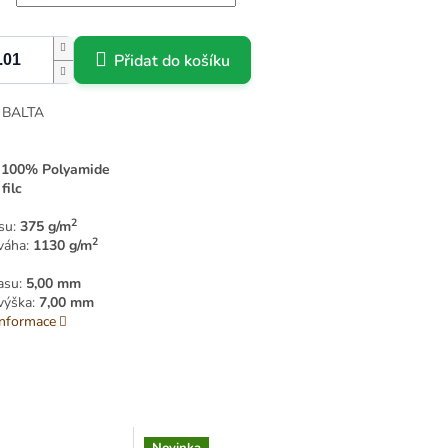
Přidat do košíku
: BALTA
:
100% Polyamide
:
filc
2
su:
375 g/m
2
váha:
1130 g/m
asu:
5,00 mm
výška:
7,00 mm
informace