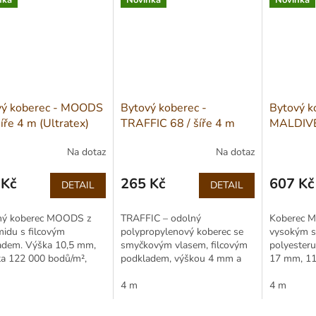
nka
Novinka
Novinka
vý koberec - MOODS
Bytový koberec -
Bytový k
šíře 4 m (Ultratex)
TRAFFIC 68 / šíře 4 m
MALDIVES
Na dotaz
Na dotaz
 Kč
265 Kč
607 Kč
DETAIL
DETAIL
Měrná
Měrná
cena:
cena:
ený koberec MOODS z
TRAFFIC – odolný
Koberec 
idu s filcovým
polypropylenový koberec se
vysokým s
adem. Výška 10,5 mm,
smyčkovým vlasem, filcovým
polyesteru
ta 122 000 bodů/m²,
podkladem, výškou 4 mm a
17 mm, 11
, třída zátěže 22.
zátěží 22/31. Snadná údržba,
Antistatic
ý i pro podlahové
tlumení hluku, role 400 cm.
4 m
pro podlah
4 m
ní.