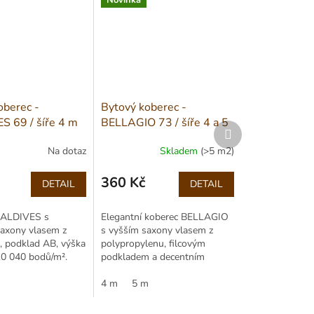
Novinka
oberec -
Bytový koberec -
 69 / šíře 4 m
BELLAGIO 73 / šíře 4 a 5
Další
m
produkt
Na dotaz
Skladem
(>5 m2)
360 Kč
DETAIL
DETAIL
Měrná
cena:
MALDIVES s
Elegantní koberec BELLAGIO
axony vlasem z
s vyšším saxony vlasem z
, podklad AB, výška
polypropylenu, filcovým
0 040 bodů/m².
podkladem a decentním
ký, Cfl-s1, vhodný
melírem. Výška vlasu 8 mm,
ové vytápění.
role 400/500 cm.
4 m
5 m