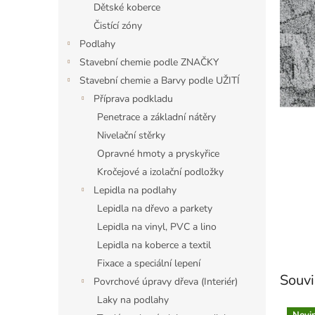
a
Dětské koberce
n
Čistící zóny
e
Podlahy
l
Stavební chemie podle ZNAČKY
Stavební chemie a Barvy podle UŽITÍ
Příprava podkladu
Penetrace a základní nátěry
Nivelační stěrky
Opravné hmoty a pryskyřice
Kročejové a izolační podložky
Lepidla na podlahy
Lepidla na dřevo a parkety
Lepidla na vinyl, PVC a lino
Lepidla na koberce a textil
Fixace a speciální lepení
Souvi
Povrchové úpravy dřeva (Interiér)
Laky na podlahy