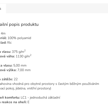
s
ailní popis produktu
4m
riál:
100% polyamid
lad:
filc
2
 vlasu:
375 g/m
2
ová váha:
1130 g/m
a vlasu:
5,00 mm
ová výška:
7,00 mm
a zátěže:
22
ahovina vhodná pro obytné prostory s častým běžným používáním
ací pokoj, jídelna, vnitřní prostory)
eň komfortu:
LC1 - jednoduchá základní
a reakce na oheň:
E