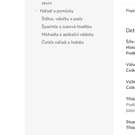
skvrn
Popi
Nářadí a pomůcky
Štětce, válečky a pady
Špachtle a zubová hladítka
Det
Míchadla a aplikační nádoby
Šíře:
Čističe nářadí a ředidla
Mate
Podk
Váha
Celk
Výšk
Celk
Tříd
Podl
(obýv
Stup
Tříd