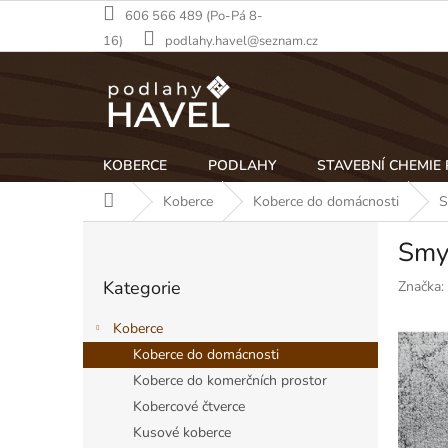
Přejít
606 566 489 (Po-Pá 8-
na
16)
podlahy.havel@seznam.cz
obsah
KOBERCE
PODLAHY
STAVEBNÍ CHEMIE
Domů
Koberce
Koberce do domácnosti
S
P
Smy
o
Přeskočit
s
Kategorie
Značka:
kategorie
t
r
Koberce
a
Koberce do domácnosti
n
Koberce do komerčních prostor
n
í
Kobercové čtverce
p
Kusové koberce