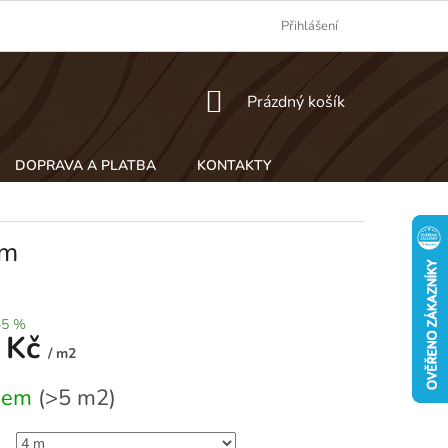
Přihlášení
NÁKUPNÍ
Prázdný košík
KOŠÍK
DOPRAVA A PLATBA
KONTAKTY
4m
–5 %
 Kč
/ m2
dem
(>5 m2)