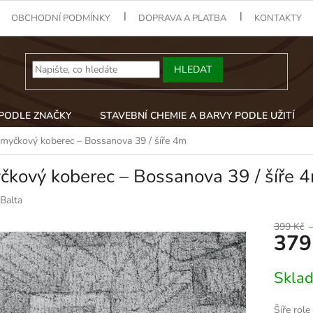
OBCHODNÍ PODMÍNKY
DOPRAVA A PLATBA
KONTAKTY
HLEDAT
 PODLE ZNAČKY
STAVEBNÍ CHEMIE A BARVY PODLE UŽITÍ
myčkový koberec – Bossanova 39 / šíře 4m
čkový koberec – Bossanova 39 / šíře 
Balta
399 Kč
379
Měrná
Skla
cena:
Šíře role