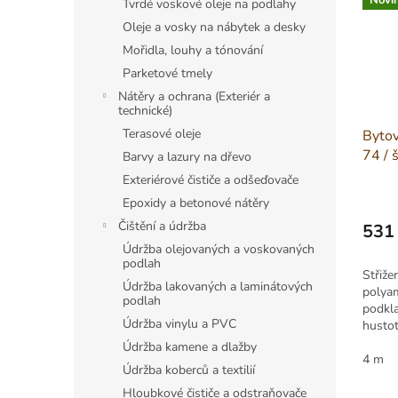
Novi
Tvrdé voskové oleje na podlahy
Oleje a vosky na nábytek a desky
Mořidla, louhy a tónování
Parketové tmely
Nátěry a ochrana (Exteriér a
technické)
Terasové oleje
Byto
74 / 
Barvy a lazury na dřevo
Exteriérové čističe a odšeďovače
Epoxidy a betonové nátěry
Čištění a údržba
531
Měrná
Údržba olejovaných a voskovaných
podlah
cena:
Střiž
Údržba lakovaných a laminátových
polyam
podlah
podkl
Údržba vinylu a PVC
husto
Cfl-s1
Údržba kamene a dlažby
Vhodn
4 m
Údržba koberců a textilií
vytápě
Hloubkové čističe a odstraňovače