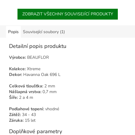
ZOBRAZIT VŠECHNY SOUVISEJÍCÍ PRODUKTY
Popis
Související soubory (1)
Detailní popis produktu
Výrobce:
BEAUFLOR
Kolekce:
Xtreme
Dekor:
Havanna Oak 696 L
Celková tloušťka:
2 mm
Nášlapná vrstva:
0,7 mm
Šíře:
2 a 4 m
Podlahové topení:
vhodné
Zátěž:
34 - 43
Záruka:
15 let
Doplňkové parametry