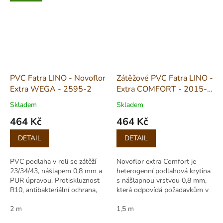
PVC Fatra LINO - Novoflor
Zátěžové PVC Fatra LINO -
Extra WEGA - 2595-2
Extra COMFORT - 2015-
55 šíře 1,5m
Skladem
Skladem
464 Kč
464 Kč
Měrná
Měrná
DETAIL
DETAIL
cena:
cena:
PVC podlaha v roli se zátěží
Novoflor extra Comfort je
23/34/43, nášlapem 0,8 mm a
heterogenní podlahová krytina
PUR úpravou. Protiskluznost
s nášlapnou vrstvou 0,8 mm,
R10, antibakteriální ochrana,
která odpovídá požadavkům v
vhodná pro domácnosti i
bytové, komerční výstavbě a
veřejné prostory.
2 m
lehkému průmyslu.Díky
1,5 m
celkové...