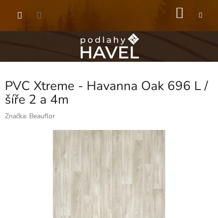
Přejít
NÁKU
na
obsah
KOŠÍK
PVC Xtreme - Havanna Oak 696 L /
šíře 2 a 4m
Značka:
Beauflor