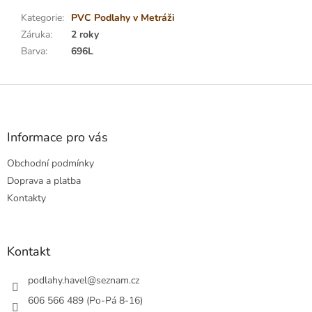
Kategorie
:
PVC Podlahy v Metráži
Záruka
:
2 roky
Barva
:
696L
Z
á
p
a
Informace pro vás
t
Obchodní podmínky
í
Doprava a platba
Kontakty
Kontakt
podlahy.havel
@
seznam.cz
606 566 489 (Po-Pá 8-16)