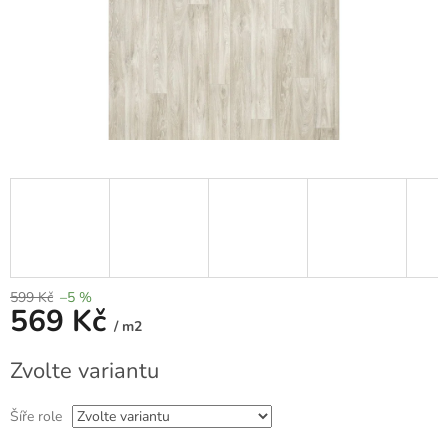
599 Kč
–5 %
569 Kč
/ m2
Měrná
Zvolte variantu
cena:
Šíře role