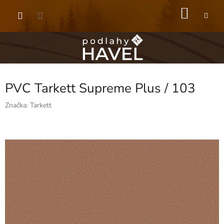
Přejít
NÁKU
na
obsah
KOŠÍK
PVC Tarkett Supreme Plus / 103
Značka:
Tarkett