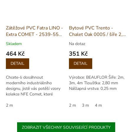
Zátěžové PVC Fatra LINO -
Bytové PVC Trento -
Extra COMET - 2539-55
Chalet Oak 000S / šíře 2,
šíře 2m
3 a 4 m
Skladem
Na dotaz
464 Kč
351 Kč
Měrná
Měrná
DETAIL
DETAIL
cena:
cena:
Chcete-li dosáhnout
Výrobce: BEAUFLOR Šíře: 2m,
moderního industriálního
3m, 4m Tloušťka: 2,80 mm
designu, jistě vás potěší vzory
Nášlapná vrstva: 0,25 mm
kolekce NFE Comet, které
přesvědčivě imitují betonové
stěrky. Heterogenní podlahová
2 m
2 m
3 m
4 m
krytina Novoflor...
ZOBRAZIT VŠECHNY SOUVISEJÍCÍ PRODUKTY