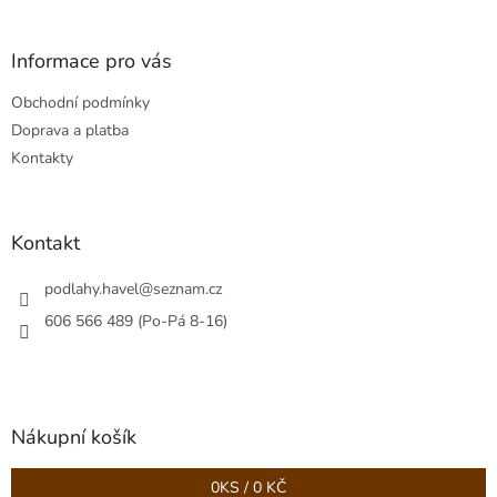
á
p
a
Informace pro vás
t
Obchodní podmínky
í
Doprava a platba
Kontakty
Kontakt
podlahy.havel
@
seznam.cz
606 566 489 (Po-Pá 8-16)
Nákupní košík
0
KS /
0 KČ