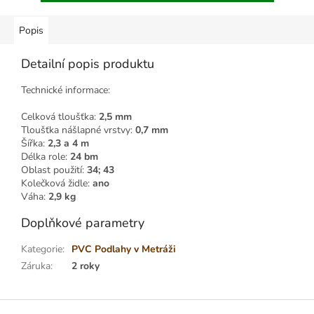
Popis
Detailní popis produktu
Technické informace:
Celková tloušťka:
2,5 mm
Tloušťka nášlapné vrstvy:
0,7 mm
Šířka:
2,3 a 4 m
Délka role:
24 bm
Oblast použití:
34; 43
Kolečková židle:
ano
Váha:
2,9 kg
Doplňkové parametry
Kategorie
:
PVC Podlahy v Metráži
Záruka
:
2 roky
Z