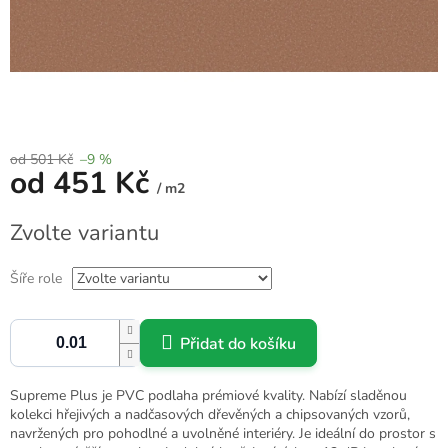
od 501 Kč
–9 %
od
451 Kč
/ m2
Měrná
Zvolte variantu
cena:
Šíře role
Přidat do košíku
Supreme Plus je PVC podlaha prémiové kvality. Nabízí sladěnou
kolekci hřejivých a nadčasových dřevěných a chipsovaných vzorů,
navržených pro pohodlné a uvolněné interiéry. Je ideální do prostor s