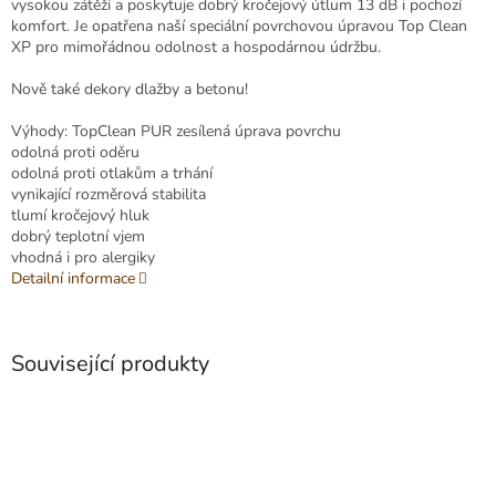
vysokou zátěží a poskytuje dobrý kročejový útlum 13 dB i pochozí
komfort. Je opatřena naší speciální povrchovou úpravou Top Clean
XP pro mimořádnou odolnost a hospodárnou údržbu.
Nově také dekory dlažby a betonu!
Výhody: TopClean PUR zesílená úprava povrchu
odolná proti oděru
odolná proti otlakům a trhání
vynikající rozměrová stabilita
tlumí kročejový hluk
dobrý teplotní vjem
vhodná i pro alergiky
Detailní informace
Související produkty