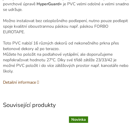
povrchové úpravě
HyperGuard+
je PVC velmi odolné a velmi snadno
se udržuje.
Možno instalovat bez celoplošného podlepení, nutno pouze podlepit
spoje kvalitní oboustrannou páskou např. páskou FORBO
EUROTAPE.
Toto PVC nabízí 16 různých dekorů od nekonečného prkna přes
betonové dekory až po terazzo.
Můžete ho položit na podlahové vytápění, ale doporučujeme
nepřekračovat hodnotu 27°C. Díky své třídě zátěže 23/33/42 je
možné PVC položit i do více zátěžových prostor např. kanceláře nebo
školy.
Detailní informace
Související produkty
Novinka