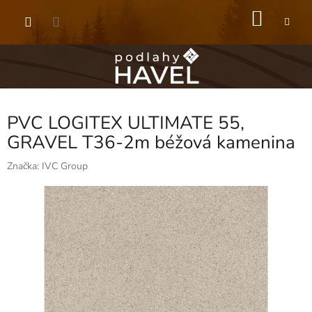
Přejít
NÁKU
na
obsah
KOŠÍK
PVC LOGITEX ULTIMATE 55,
GRAVEL T36-2m béžová kamenina
Značka:
IVC Group