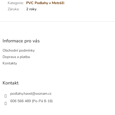
Kategorie
:
PVC Podlahy v Metráži
Záruka
:
2 roky
Z
á
p
a
Informace pro vás
t
Obchodní podmínky
í
Doprava a platba
Kontakty
Kontakt
podlahy.havel
@
seznam.cz
606 566 489 (Po-Pá 8-16)