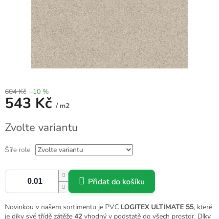
604 Kč
–10 %
543 Kč
/ m2
Měrná
Zvolte variantu
cena:
Šíře role
Přidat do košíku
Novinkou v našem sortimentu je PVC
LOGITEX ULTIMATE 55
, které
je díky své třídě zátěže
42
vhodný v podstatě do všech prostor. Díky