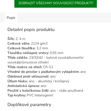
ZOBRAZIT VŠECHNY SOUVISEJÍCÍ PRODUKTY
Popis
Detailní popis produktu
Šíře:
2, 4 m
Celková váha:
2124 g/m2
Celková tloušťka:
3,2 mm
Tloušťka nášlapné vrstvy:
0,55 mm
Třída zátěže:
23/33/42 - bytová vysoká/komerční
vysoká/průmyslová střední
Třída reakce na oheň:
Cfl-S1
Vhodné do prostor s podlahovým vytápěním:
ano
Odolnost proti uklouznutí:
ano
Útlum hluku:
ano - akustický i kročejový
Antistatická úprava:
ano
Použití s kolečkovou židlí:
ano - stále používaná
Typ krytiny:
PVC heterogenní
Doplňkové parametry