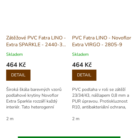
Zátěžové PVC Fatra LINO -
PVC Fatra LINO - Novoflor
Extra SPARKLE - 2440-3
Extra VIRGO - 2805-9
šíře 2m
Skladem
Skladem
464 Kč
464 Kč
Měrná
Měrná
DETAIL
DETAIL
cena:
cena:
Široká škála barevných vzorů
PVC podlaha v roli se zátěží
podlahové krytiny Novoflor
23/34/43, nášlapem 0,8 mm a
Extra Sparkle rozzáří každý
PUR úpravou. Protiskluznost
interiér. Tato heterogenní
R10, antibakteriální ochrana,
podlahovina disponuje
vhodná pro domácnosti i
nejvyšším stupněm zátěže,
2 m
veřejné prostory.
2 m
aplikace je možná...