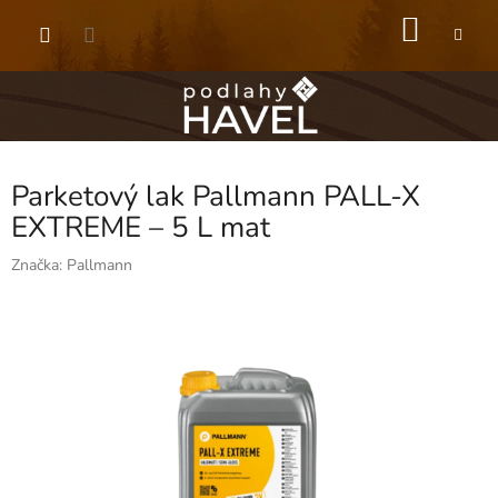
Přejít
NÁKU
na
obsah
KOŠÍK
Parketový lak Pallmann PALL-X
EXTREME – 5 L mat
Značka:
Pallmann