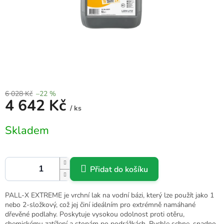
6 028 Kč
–22 %
4 642 Kč
/ ks
Měrná
Skladem
cena:
Přidat do košíku
PALL-X EXTREME je vrchní lak na vodní bázi, který lze použít jako 1
nebo 2-složkový, což jej činí ideálním pro extrémně namáhané
dřevěné podlahy. Poskytuje vysokou odolnost proti otěru,
chemickému zatížení a stopám po podrážkách. Rychle schne, snadno