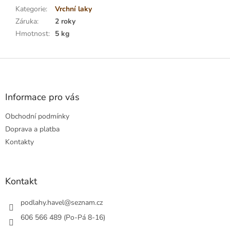
Kategorie
:
Vrchní laky
Záruka
:
2 roky
Hmotnost
:
5 kg
Z
á
p
a
Informace pro vás
t
Obchodní podmínky
í
Doprava a platba
Kontakty
Kontakt
podlahy.havel
@
seznam.cz
606 566 489 (Po-Pá 8-16)