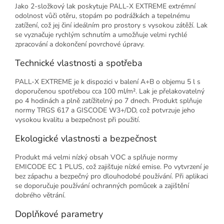
Jako 2-složkový lak poskytuje PALL-X EXTREME extrémní
odolnost vůči otěru, stopám po podrážkách a tepelnému
zatížení, což jej činí ideálním pro prostory s vysokou zátěží. Lak
se vyznačuje rychlým schnutím a umožňuje velmi rychlé
zpracování a dokončení povrchové úpravy.
Technické vlastnosti a spotřeba
PALL-X EXTREME je k dispozici v balení A+B o objemu 5 l s
doporučenou spotřebou cca 100 ml/m². Lak je přelakovatelný
po 4 hodinách a plně zatížitelný po 7 dnech. Produkt splňuje
normy TRGS 617 a GISCODE W3+/DD, což potvrzuje jeho
vysokou kvalitu a bezpečnost při použití.
Ekologické vlastnosti a bezpečnost
Produkt má velmi nízký obsah VOC a splňuje normy
EMICODE EC 1 PLUS, což zajišťuje nízké emise. Po vytvrzení je
bez zápachu a bezpečný pro dlouhodobé používání. Při aplikaci
se doporučuje používání ochranných pomůcek a zajištění
dobrého větrání.
Doplňkové parametry