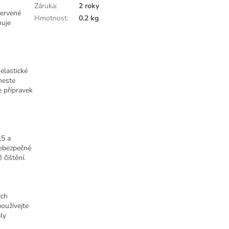
Záruka
:
2 roky
červené
Hmotnost
:
0.2 kg
huje
 elastické
neste
e přípravek
,5 a
nebezpečné
 čištění.
ých
používejte
ly