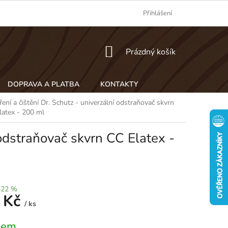
Přihlášení
NÁKUPNÍ
Prázdný košík
KOŠÍK
DOPRAVA A PLATBA
KONTAKTY
ení a čištění Dr. Schutz - univerzální odstraňovač skvrn
latex - 200 ml
 odstraňovač skvrn CC Elatex -
–22 %
 Kč
/ ks
dem