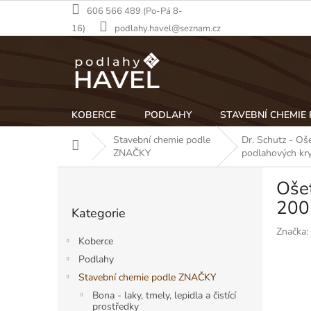
Přejít
606 566 489 (Po-Pá 8-
na
16)
podlahy.havel@seznam.cz
obsah
KOBERCE
PODLAHY
STAVEBNÍ CHEMIE
Stavební chemie podle
Dr. Schutz - Oše
Domů
ZNAČKY
podlahových kry
P
Ošet
o
Přeskočit
s
200
Kategorie
kategorie
t
Značka:
r
Koberce
a
Podlahy
n
Stavební chemie podle ZNAČKY
n
í
Bona - laky, tmely, lepidla a čistící
prostředky