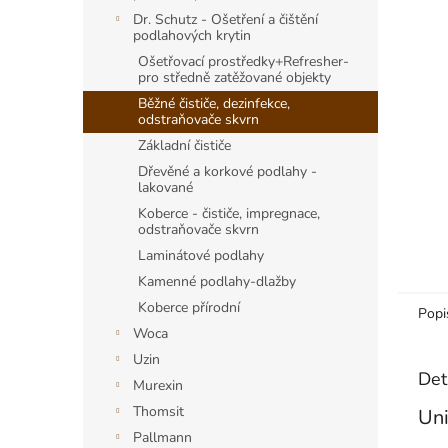
p
a
Dr. Schutz - Ošetření a čištění
podlahových krytin
n
Ošetřovací prostředky+Refresher-
e
pro středně zatěžované objekty
l
Běžné čističe, dezinfekce,
odstraňovače skvrn
Základní čističe
Dřevěné a korkové podlahy -
lakované
Koberce - čističe, impregnace,
odstraňovače skvrn
Laminátové podlahy
Kamenné podlahy-dlažby
Koberce přírodní
Popi
Woca
Uzin
Det
Murexin
Thomsit
Uni
Pallmann