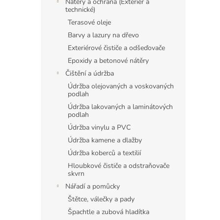
Nátěry a ochrana (Exteriér a
technické)
Terasové oleje
Barvy a lazury na dřevo
Exteriérové čističe a odšeďovače
Epoxidy a betonové nátěry
Čištění a údržba
Údržba olejovaných a voskovaných
podlah
Údržba lakovaných a laminátových
podlah
Údržba vinylu a PVC
Údržba kamene a dlažby
Údržba koberců a textilií
Hloubkové čističe a odstraňovače
skvrn
Nářadí a pomůcky
Štětce, válečky a pady
Špachtle a zubová hladítka