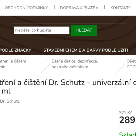
OBCHODNÍ PODMÍNKY
DOPRAVA A PLATBA
KONTAKTY
HLEDAT
 PODLE ZNAČKY
STAVEBNÍ CHEMIE A BARVY PODLE UŽITÍ
tření a čištění
Běžné čističe, dezinfekce,
Ošetř
tin
odstraňovače skvrn
CC E
ření a čištění Dr. Schutz - univerzální
 ml
Dr. Schutz
371 Kč
289
Měrná
Skla