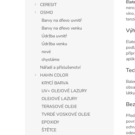
Elat
CERESIT
nero
OSMO
víno
tenzi
Barvy na dřevo uvnitř
Barvy na dřevo venku
Výh
Údržba uvnitř
Elate
Údržba venku
podl
nové
příp
apli
chystáme
Nářadí a příslušenství
Tec
HAHN COLOR
Bale
KRYCÍ BARVA
obsa
UV+ OLEJOVÉ LAZURY
látk
OLEJOVÉ LAZURY
Bez
TERASOVÉ OLEJE
TVRDÉ VOSKOVÉ OLEJE
Před
površ
EPOXIDY
ochr
ŠTĚTCE
odev