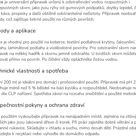
ex
je univerzální přípravek určený k odstraňování vodou rozpustných i
zpustných skvrn, jako jsou rýhy od gumových podpatků, zbytky lepidel, 
, káva, propisky a další obtížně odstranitelné nečistoty. Přípravek neobsa
dy, což zajišťuje šetrné použití na různých površích.
ody a aplikace
x je vhodný pro použití na koberce, textilní podlahové krytiny, čalounění,
ahy, laminátové podlahy a voděodolné povrchy. Pro odstranění skvrn na
ravek na měkký hadřík a skvrnu jemně odstraňte. U tvrdších skvrn můžet
kovat přímo na povrch. Po čištění vždy opláchněte čistou vodou.
hnické vlastnosti a spotřeba
ní 200 ml je ideální pro domácí i profesionální použití. Přípravek má pH 2
huje méně než 5 % bělidel na bázi kyslíku a rozpouštědel. Neobsahuje 
y dle CLP nařízení. Spotřeba závisí na rozsahu znečištění a použité metodě
pečnostní pokyny a ochrana zdraví
 použitím vyzkoušejte přípravek na nenápadném místě, zejména na citliv
ích jako jsou lakované dřevo či korek. Při práci zajistěte dobré větrání a 
anné rukavice. Skladujte v chladu a suchu, mimo dosah dětí. Prázdné oba
zdejte k recyklaci nebo vyhoďte do domácího odpadu.