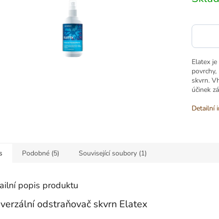
cena:
Elatex j
povrchy,
skvrn. Vh
účinek zá
Detailní 
s
Podobné (5)
Související soubory (1)
ailní popis produktu
verzální odstraňovač skvrn Elatex