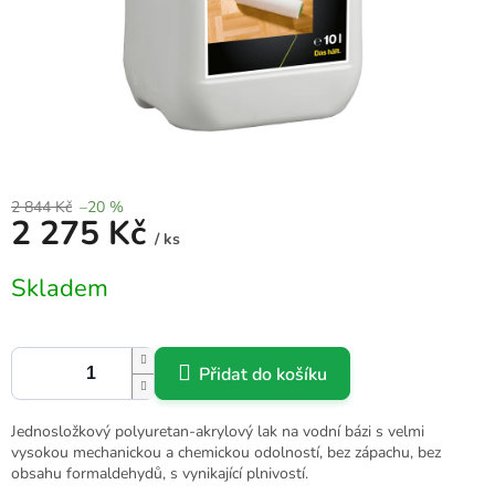
2 844 Kč
–20 %
2 275 Kč
/ ks
Měrná
Skladem
cena:
Přidat do košíku
Jednosložkový polyuretan-akrylový lak na vodní bázi s velmi
vysokou mechanickou a chemickou odolností, bez zápachu, bez
obsahu formaldehydů, s vynikající plnivostí.