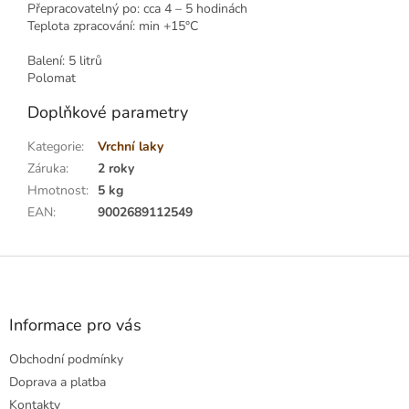
Přepracovatelný po: cca 4 – 5 hodinách
Teplota zpracování: min +15°C
Balení: 5 litrů
Polomat
Doplňkové parametry
Kategorie
:
Vrchní laky
Záruka
:
2 roky
Hmotnost
:
5 kg
EAN
:
9002689112549
Z
á
p
a
Informace pro vás
t
Obchodní podmínky
í
Doprava a platba
Kontakty