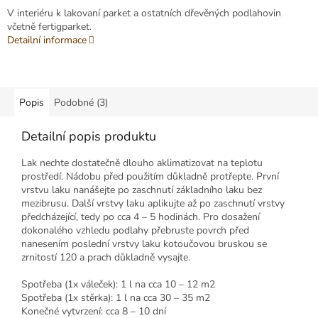
V interiéru k lakovaní parket a ostatních dřevěných podlahovin
včetně fertigparket.
Detailní informace
Popis
Podobné (3)
Detailní popis produktu
Lak nechte dostatečně dlouho aklimatizovat na teplotu
prostředí. Nádobu před použitím důkladně protřepte. První
vrstvu laku nanášejte po zaschnutí základního laku bez
mezibrusu. Další vrstvy laku aplikujte až po zaschnutí vrstvy
předcházející, tedy po cca 4 – 5 hodinách. Pro dosažení
dokonalého vzhledu podlahy přebruste povrch před
nanesením poslední vrstvy laku kotoučovou bruskou se
zrnitostí 120 a prach důkladně vysajte.
Spotřeba (1x váleček): 1 l na cca 10 – 12 m2
Spotřeba (1x stěrka): 1 l na cca 30 – 35 m2
Konečné vytvrzení: cca 8 – 10 dní