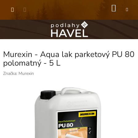
Přejít
NÁKU
na
obsah
KOŠÍK
Murexin - Aqua lak parketový PU 80
polomatný - 5 L
Značka:
Murexin