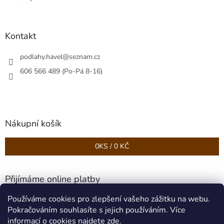
Kontakt
podlahy.havel
@
seznam.cz
606 566 489 (Po-Pá 8-16)
Nákupní košík
0
KS /
0 KČ
Přijímáme online platby
Používáme cookies pro zlepšení vašeho zážitku na webu.
Pokračováním souhlasíte s jejich používáním. Více
informací o cookies najdete
zde
.