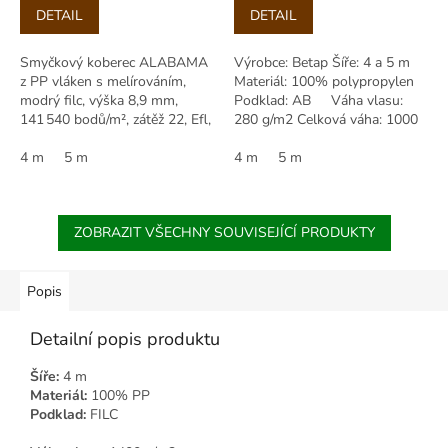
Měrná
Měrná
DETAIL
DETAIL
cena:
cena:
Smyčkový koberec ALABAMA
Výrobce: Betap Šíře: 4 a 5 m
z PP vláken s melírováním,
Materiál: 100% polypropylen
modrý filc, výška 8,9 mm,
Podklad: AB Váha vlasu:
141 540 bodů/m², zátěž 22, Efl,
280 g/m2 Celková váha: 1000
antistatický, pro podlahové
g/m2 Výška vlasu: 2,00 mm...
vytápění, dobrý komfort.
4 m
5 m
4 m
5 m
ZOBRAZIT VŠECHNY SOUVISEJÍCÍ PRODUKTY
Popis
Detailní popis produktu
Šíře:
4 m
Materiál:
100% PP
Podklad:
FILC