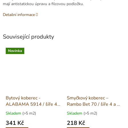
mají antistatickou úpravu a filcovou podložku.
Detailní informace
Související produkty
Novinka
Bytový koberec -
Smyčkový koberec –
ALABAMA 5914 / šíře 4 a
Rambo Bet 70 / šíře 4 a 5
5 m
m
Skladem
(>5 m2)
Skladem
(>5 m2)
341 Kč
218 Kč