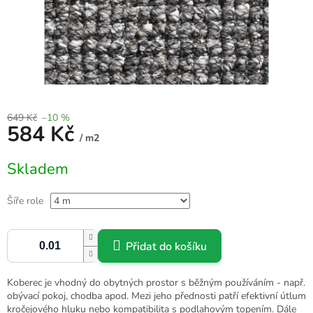
649 Kč
–10 %
584 Kč
/ m2
Měrná
Skladem
cena:
Šíře role
Přidat do košíku
Koberec je vhodný do obytných prostor s běžným používáním - např.
obývací pokoj, chodba apod. Mezi jeho přednosti patří efektivní útlum
kročejového hluku nebo kompatibilita s podlahovým topením. Dále