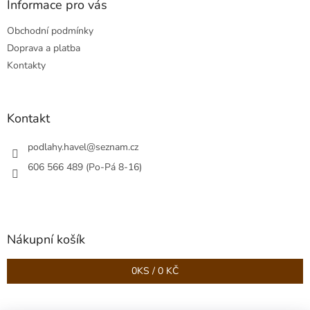
a
Informace pro vás
t
Obchodní podmínky
í
Doprava a platba
Kontakty
Kontakt
podlahy.havel
@
seznam.cz
606 566 489 (Po-Pá 8-16)
Nákupní košík
0
KS /
0 KČ