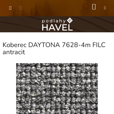
Přejít
NÁKU
na
obsah
KOŠÍK
Koberec DAYTONA 7628-4m FILC
antracit