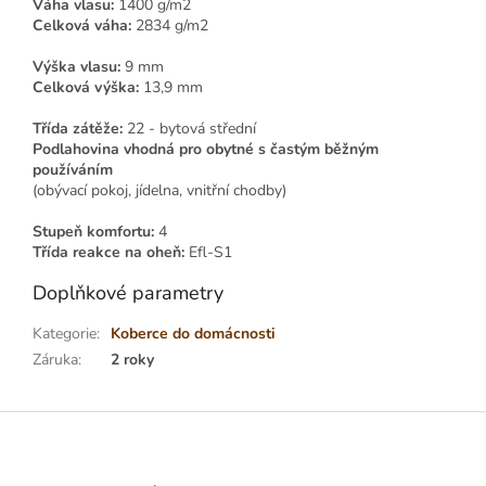
Váha vlasu:
1400 g/m2
Celková váha:
2834 g/m2
Výška vlasu:
9 mm
Celková výška:
13,9 mm
Třída zátěže:
22 - bytová střední
Podlahovina vhodná pro obytné s častým běžným
používáním
(obývací pokoj, jídelna, vnitřní chodby)
Stupeň komfortu:
4
Třída reakce na oheň:
Efl-S1
Doplňkové parametry
Kategorie
:
Koberce do domácnosti
Záruka
:
2 roky
Z
á
p