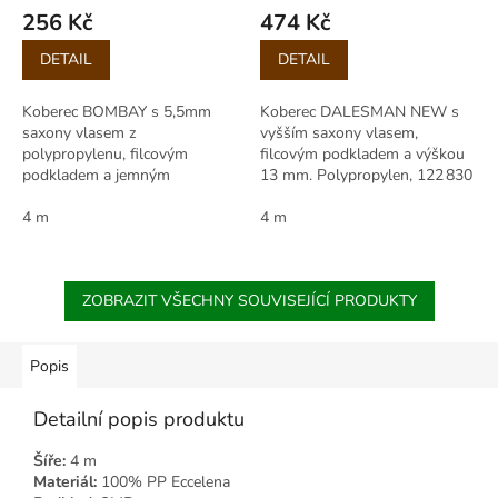
256 Kč
474 Kč
Měrná
Měrná
DETAIL
DETAIL
cena:
cena:
Koberec BOMBAY s 5,5mm
Koberec DALESMAN NEW s
saxony vlasem z
vyšším saxony vlasem,
polypropylenu, filcovým
filcovým podkladem a výškou
podkladem a jemným
13 mm. Polypropylen, 122 830
melírováním. Výška 7,5 mm,
bodů/m², Efl, stínování, velmi
odolný, komfortní, role 400 cm.
4 m
dobrý komfort, zátěž 22.
4 m
ZOBRAZIT VŠECHNY SOUVISEJÍCÍ PRODUKTY
Popis
Detailní popis produktu
Šíře:
4 m
Materiál:
100% PP Eccelena