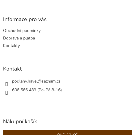
á
p
a
Informace pro vás
t
Obchodní podmínky
í
Doprava a platba
Kontakty
Kontakt
podlahy.havel
@
seznam.cz
606 566 489 (Po-Pá 8-16)
Nákupní košík