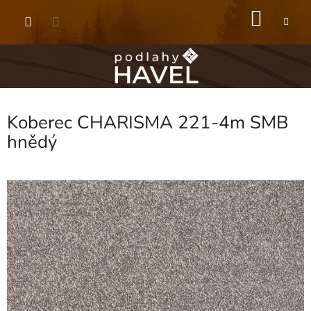
Přejít
NÁKU
na
obsah
KOŠÍK
Koberec CHARISMA 221-4m SMB
hnědý