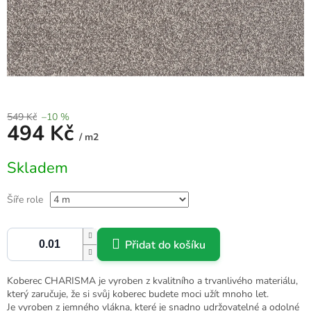
549 Kč
–10 %
494 Kč
/ m2
Měrná
Skladem
cena:
Šíře role
Přidat do košíku
Koberec CHARISMA je vyroben z kvalitního a trvanlivého materiálu,
který zaručuje, že si svůj koberec budete moci užít mnoho let.
Je vyroben z jemného vlákna, které je snadno udržovatelné a odolné