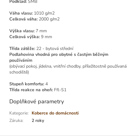
Podklad:
SMB
Váha vlasu:
1010 g/m2
Celková váha:
2000 g/m2
Výška vlasu:
7 mm
Celková výška:
9 mm
Třída zátěže:
22 - bytová střední
Podlahovina vhodná pro obytné s častým běžným
používáním
(obývací pokoj, jídelna, vnitřní chodby, příležitostně používaná
schodiště)
Stupeň komfortu:
4
Třída reakce na oheň:
Ffl-S1
Doplňkové parametry
Kategorie
:
Koberce do domácnosti
Záruka
:
2 roky
Z