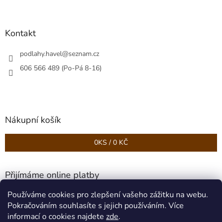
Kontakt
podlahy.havel
@
seznam.cz
606 566 489 (Po-Pá 8-16)
Nákupní košík
0
KS /
0 KČ
Přijímáme online platby
Používáme cookies pro zlepšení vašeho zážitku na webu.
Pokračováním souhlasíte s jejich používáním. Více
informací o cookies najdete
zde
.