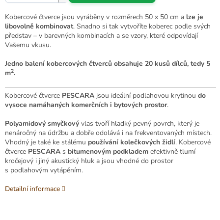
Kobercové čtverce jsou vyráběny v rozměrech 50 x 50 cm a
lze je
libovolně kombinovat
. Snadno si tak vytvoříte koberec podle svých
představ – v barevných kombinacích a se vzory, které odpovídají
Vašemu vkusu.
Jedno balení kobercových čtverců obsahuje 20 kusů dílců, tedy 5
2
m
.
Kobercové čtverce
PESCARA
jsou ideální podlahovou krytinou
do
vysoce namáhaných komerčních i bytových prostor
.
Polyamidový
smyčkový
vlas tvoří hladký pevný povrch, který je
nenáročný na údržbu a dobře odolává i na frekventovaných místech.
Vhodný je také ke stálému
používání kolečkových židlí
. Kobercové
čtverce
PESCARA
s
bitumenovým podkladem
efektivně tlumí
kročejový i jiný akustický hluk a jsou vhodné do prostor
s podlahovým vytápěním.
Detailní informace