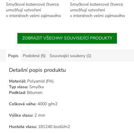
Smyčkové kobercové čtverce
Smyčkové kobercové čtverce
umožňují vytvoření
umožňují vytvoření
v interiérech velmi zajímavého
v interiérech velmi zajímavého
podlahového vzhledu.
podlahového vzhledu.
Technologie výroby splňuje
Technologie výroby splňuje
požadavky určené
požadavky určené...
ZOBRAZIT VŠECHNY SOUVISEJÍCÍ PRODUKTY
pro zátěžové...
Popis
Podobné (5)
Související soubory (1)
Detailní popis produktu
Materiál:
Polyamid (PA)
Typ vlasu:
Smyčka
Podklad:
Bitumen
Celková váha:
4000 g/m2
Výška vlasu:
2 mm
Hustota vlasu:
181240 bodů/m2