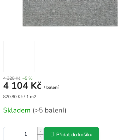
4 320 Kč
–5 %
4 104 Kč
/ balení
Měrná
820,80 Kč / 1 m2
cena:
Skladem
(>5 balení)
Přidat do košíku