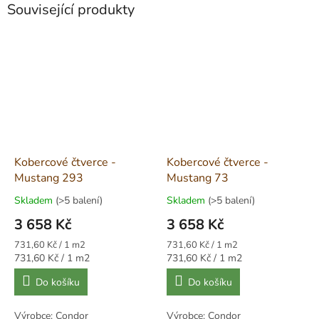
Související produkty
Kobercové čtverce -
Kobercové čtverce -
Mustang 293
Mustang 73
Skladem
(>5 balení)
Skladem
(>5 balení)
3 658 Kč
3 658 Kč
Měrná
Měrná
731,60 Kč / 1 m2
731,60 Kč / 1 m2
cena:
cena:
Měrná
Měrná
731,60 Kč / 1 m2
731,60 Kč / 1 m2
cena:
cena:
Do košíku
Do košíku
Výrobce: Condor
Výrobce: Condor