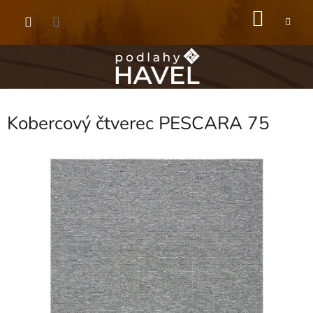
Přejít
NÁKU
na
obsah
KOŠÍK
Kobercový čtverec PESCARA 75