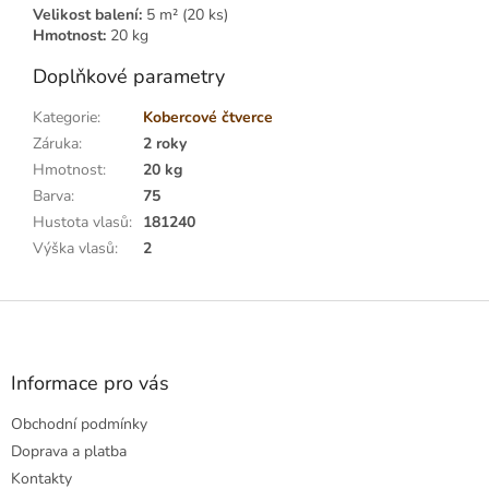
Velikost balení:
5 m² (20 ks)
Hmotnost:
20 kg
Doplňkové parametry
Kategorie
:
Kobercové čtverce
Záruka
:
2 roky
Hmotnost
:
20 kg
Barva
:
75
Hustota vlasů
:
181240
Výška vlasů
:
2
Z
á
p
a
Informace pro vás
t
Obchodní podmínky
í
Doprava a platba
Kontakty