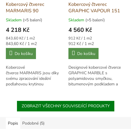
Kobercový čtverec
Kobercový čtverec
MARMARIS 90
GRAPHIC VAPOUR 151
Skladem
(>5 balení)
Skladem
(>5 balení)
4 218 Kč
4 560 Kč
Měrná
Měrná
843,60 Kč / 1 m2
912 Kč / 1 m2
cena:
cena:
Měrná
Měrná
843,60 Kč / 1 m2
912 Kč / 1 m2
cena:
cena:
Do košíku
Do košíku
Kobercové
Designové kobercové čtverce
čtverce MARMARIS jsou díky
GRAPHIC MARBLE s
svému zpracování ideální
polyamidovou smyčkou,
podlahovou krytinou
bitumenovým podkladem a
do vysoce
akustickým útlumem. Zátěžová
namáhaných komerčních i
třída 33, rozměr 50×50 cm.
bytových prostor. Bez obav je
ZOBRAZIT VŠECHNY SOUVISEJÍCÍ PRODUKTY
můžete...
Popis
Podobné (5)