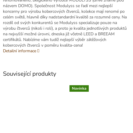
renomovaného, belgického výrobce MODULYSS (dříve známé pod
názvem DOMO). Společnost Modulyss se řadí mezi nejlepší
koncerny pro výrobu kobercových čtverců, kolekce mají renomé po
celém světě, hlavně díky nadstandardní kvalitě za rozumné ceny. Na
rozdíl od svých konkurentů se Modulyss specializuje pouze na
výrobu čtverců (nikoli i rolí), a proto je kvalita jednotlivých produktů
na nejvyšší možné úrovni, dneska již včetně LEED a BREEAM
certifikátů. Nabízíme vám tudíž nejlepší výběr zátěžových
kobercových čtverců v poměru kvalita-cena!
Detailní informace
Související produkty
Novinka