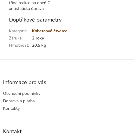
třída reakce na oheň C
antistatická úprava
Doplňkové parametry
Kategorie
:
Kobercové čtverce
Záruka
:
2 roky
Hmotnost
:
20.5 kg
Z
á
p
a
Informace pro vás
t
Obchodní podmínky
í
Doprava a platba
Kontakty
Kontakt