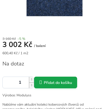
3 160 Kč
–5 %
3 002 Kč
/ balení
Měrná
600,40 Kč / 1 m2
cena:
Na dotaz
Přidat do košíku
Výrobce: Modulyss
Nabízíme vám aktuální kolekci kobercových čtverců od