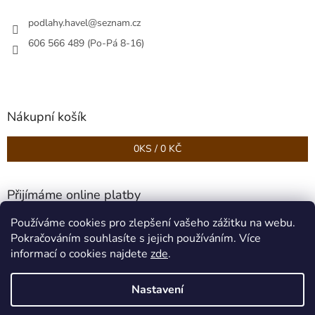
podlahy.havel
@
seznam.cz
606 566 489 (Po-Pá 8-16)
Nákupní košík
0
KS /
0 KČ
Přijímáme online platby
Používáme cookies pro zlepšení vašeho zážitku na webu.
Pokračováním souhlasíte s jejich používáním. Více
informací o cookies najdete
zde
.
Nastavení
Vytvořil Shoptet