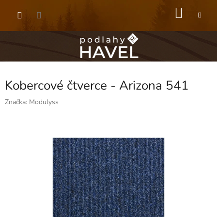
Přejít
NÁKU
na
obsah
KOŠÍK
Kobercové čtverce - Arizona 541
Značka:
Modulyss