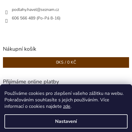
podlahy.havel
@
seznam.cz
606 566 489 (Po-Pá 8-16)
Nákupní košík
0
KS /
0 KČ
Přijímáme online platby
Používáme cookies pro zlepšení vašeho zážitku na webu.
Pokračováním souhlasíte s jejich používáním. Více
informací o cookies najdete
zde
.
Nastavení
Vytvořil Shoptet