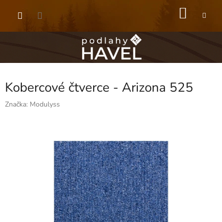
Přejít
NÁKU
na
obsah
KOŠÍK
Kobercové čtverce - Arizona 525
Značka:
Modulyss