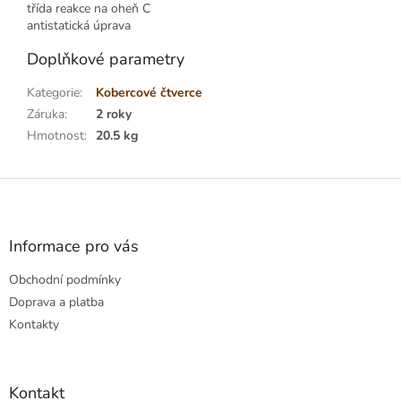
třída reakce na oheň C
antistatická úprava
Doplňkové parametry
Kategorie
:
Kobercové čtverce
Záruka
:
2 roky
Hmotnost
:
20.5 kg
Z
á
p
a
Informace pro vás
t
Obchodní podmínky
í
Doprava a platba
Kontakty
Kontakt