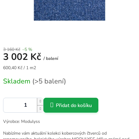
3 160 Kč
–5 %
3 002 Kč
/ balení
Měrná
600,40 Kč / 1 m2
cena:
Skladem
(>5 balení)
Přidat do košíku
Výrobce: Modulyss
Nabízíme vám aktuální kolekci kobercových čtverců od