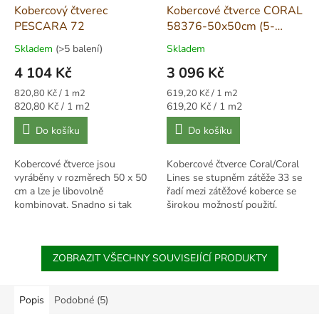
Kobercový čtverec
Kobercové čtverce CORAL
PESCARA 72
58376-50x50cm (5-
995m2) zelený
Skladem
(>5 balení)
Skladem
4 104 Kč
3 096 Kč
Měrná
Měrná
820,80 Kč / 1 m2
619,20 Kč / 1 m2
cena:
cena:
Měrná
Měrná
820,80 Kč / 1 m2
619,20 Kč / 1 m2
cena:
cena:
Do košíku
Do košíku
Kobercové čtverce jsou
Kobercové čtverce Coral/Coral
vyráběny v rozměrech 50 x 50
Lines se stupněm zátěže 33 se
cm a lze je libovolně
řadí mezi zátěžové koberce se
kombinovat. Snadno si tak
širokou možností použití.
vytvoříte koberec podle svých
Kobercové čtverce Coral/Coral
představ – v barevných...
Lines vhodně doplní každý...
ZOBRAZIT VŠECHNY SOUVISEJÍCÍ PRODUKTY
Popis
Podobné (5)