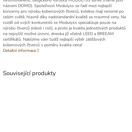
renomovaného, belgického výrobce MODULYSS (dříve známé pod
názvem DOMO). Společnost Modulyss se řadí mezi nejlepší
koncerny pro výrobu kobercových čtverců, kolekce mají renomé po
celém světě, hlavně díky nadstandardní kvalitě za rozumné ceny. Na
rozdíl od svých konkurentů se Modulyss specializuje pouze na
výrobu čtverců (nikoli i rolí), a proto je kvalita jednotlivých produktů
na nejvyšší možné úrovni, dneska již včetně LEED a BREEAM
certifikátů. Nabízíme vám tudíž nejlepší výběr zátěžových
kobercových čtverců v poměru kvalita-cena!
Detailní informace
Související produkty