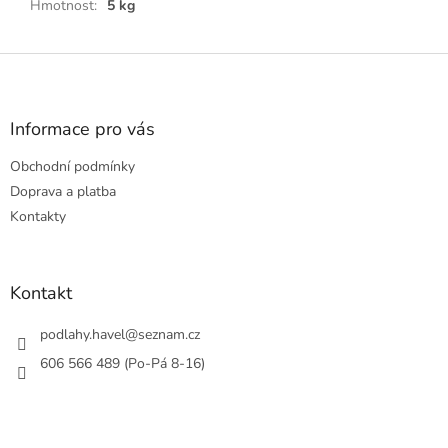
Hmotnost
:
5 kg
Z
á
p
a
Informace pro vás
t
Obchodní podmínky
í
Doprava a platba
Kontakty
Kontakt
podlahy.havel
@
seznam.cz
606 566 489 (Po-Pá 8-16)