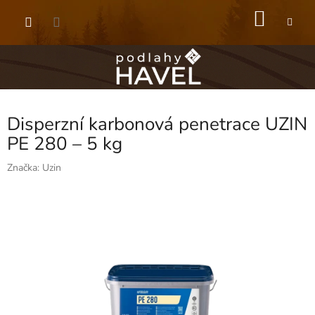
Přejít
NÁKU
na
obsah
KOŠÍK
Disperzní karbonová penetrace UZIN
PE 280 – 5 kg
Značka:
Uzin