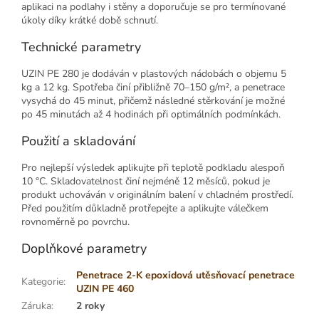
aplikaci na podlahy i stěny a doporučuje se pro termínované
úkoly díky krátké době schnutí.
Technické parametry
UZIN PE 280 je dodáván v plastových nádobách o objemu 5
kg a 12 kg. Spotřeba činí přibližně 70–150 g/m², a penetrace
vysychá do 45 minut, přičemž následné stěrkování je možné
po 45 minutách až 4 hodinách při optimálních podmínkách.
Použití a skladování
Pro nejlepší výsledek aplikujte při teplotě podkladu alespoň
10 °C. Skladovatelnost činí nejméně 12 měsíců, pokud je
produkt uchováván v originálním balení v chladném prostředí.
Před použitím důkladně protřepejte a aplikujte válečkem
rovnoměrně po povrchu.
Doplňkové parametry
Penetrace 2-K epoxidová utěsňovací penetrace
Kategorie
:
UZIN PE 460
Záruka
:
2 roky