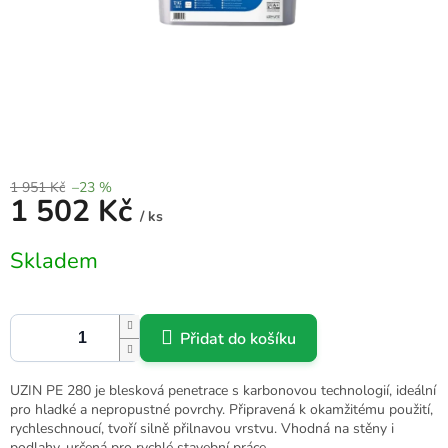
1 951 Kč
–23 %
1 502 Kč
/ ks
Měrná
Skladem
cena:
Přidat do košíku
UZIN PE 280 je blesková penetrace s karbonovou technologií, ideální
pro hladké a nepropustné povrchy. Připravená k okamžitému použití,
rychleschnoucí, tvoří silně přilnavou vrstvu. Vhodná na stěny i
podlahy, určená pro rychlé stavební práce.