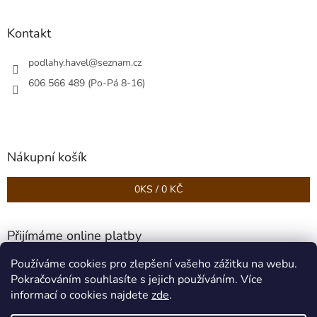
Kontakt
podlahy.havel
@
seznam.cz
606 566 489 (Po-Pá 8-16)
Nákupní košík
0
KS /
0 KČ
Přijímáme online platby
Používáme cookies pro zlepšení vašeho zážitku na webu.
Pokračováním souhlasíte s jejich používáním. Více
informací o cookies najdete
zde
.