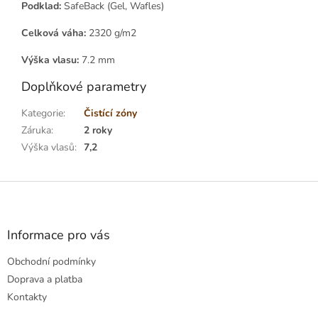
Podklad:
SafeBack (Gel, Wafles)
Celková váha:
2320 g/m2
Výška vlasu:
7.2 mm
Doplňkové parametry
Kategorie
:
Čistící zóny
Záruka
:
2 roky
Výška vlasů
:
7,2
Z
á
p
a
Informace pro vás
t
Obchodní podmínky
í
Doprava a platba
Kontakty