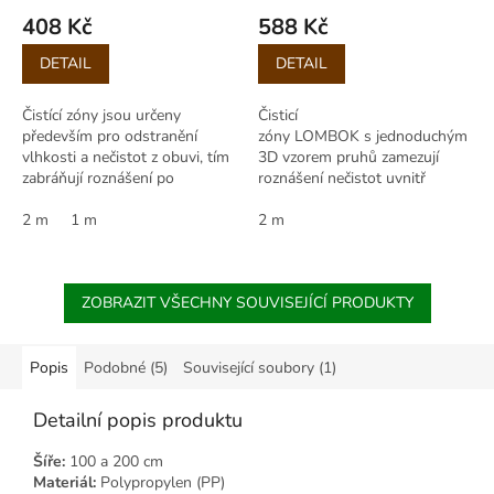
408 Kč
588 Kč
Měrná
Měrná
DETAIL
DETAIL
cena:
cena:
Čistící zóny jsou určeny
Čisticí
především pro odstranění
zóny LOMBOK s jednoduchým
vlhkosti a nečistot z obuvi, tím
3D vzorem pruhů zamezují
zabráňují roznášení po
roznášení nečistot uvnitř
chodbách, budovách.
budovy. Jednoduchý plastický
Výhodou čistících zón je...
2 m
1 m
vzor plní nejen svou estetickou
2 m
funkci, ale...
ZOBRAZIT VŠECHNY SOUVISEJÍCÍ PRODUKTY
Popis
Podobné (5)
Související soubory (1)
Detailní popis produktu
Šíře:
100 a 200 cm
Materiál:
Polypropylen (PP)