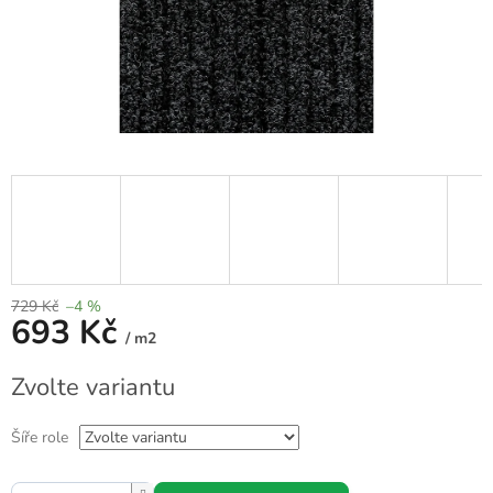
729 Kč
–4 %
693 Kč
/ m2
Měrná
Zvolte variantu
cena:
Šíře role