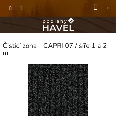
Přejít
NÁKU
na
obsah
KOŠÍK
Čistící zóna - CAPRI 07 / šíře 1 a 2
m