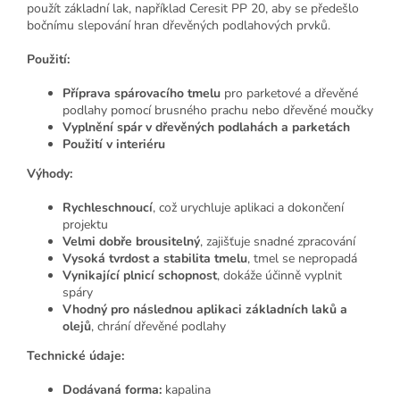
použít základní lak, například Ceresit PP 20, aby se předešlo
bočnímu slepování hran dřevěných podlahových prvků.
Použití:
Příprava spárovacího tmelu
pro parketové a dřevěné
podlahy pomocí brusného prachu nebo dřevěné moučky
Vyplnění spár v dřevěných podlahách a parketách
Použití v interiéru
Výhody:
Rychleschnoucí
, což urychluje aplikaci a dokončení
projektu
Velmi dobře brousitelný
, zajišťuje snadné zpracování
Vysoká tvrdost a stabilita tmelu
, tmel se nepropadá
Vynikající plnicí schopnost
, dokáže účinně vyplnit
spáry
Vhodný pro následnou aplikaci základních laků a
olejů
, chrání dřevěné podlahy
Technické údaje:
Dodávaná forma:
kapalina