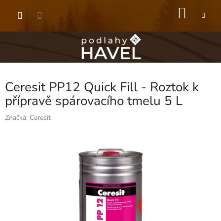
Přejít
NÁKU
na
obsah
KOŠÍK
Ceresit PP12 Quick Fill - Roztok k
přípravě spárovacího tmelu 5 L
Značka:
Ceresit