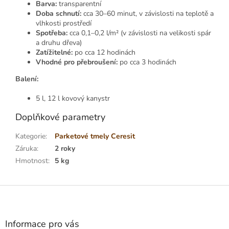
Barva:
transparentní
Doba schnutí:
cca 30–60 minut, v závislosti na teplotě a
vlhkosti prostředí
Spotřeba:
cca 0,1–0,2 l/m² (v závislosti na velikosti spár
a druhu dřeva)
Zatížitelné:
po cca 12 hodinách
Vhodné pro přebroušení:
po cca 3 hodinách
Balení:
5 l, 12 l kovový kanystr
Doplňkové parametry
Kategorie
:
Parketové tmely Ceresit
Záruka
:
2 roky
Hmotnost
:
5 kg
Z
á
p
a
Informace pro vás