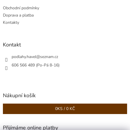
t
Obchodní podmínky
í
Doprava a platba
Kontakty
Kontakt
podlahy.havel
@
seznam.cz
606 566 489 (Po-Pá 8-16)
Nákupní košík
0
KS /
0 KČ
Přijímáme online platby