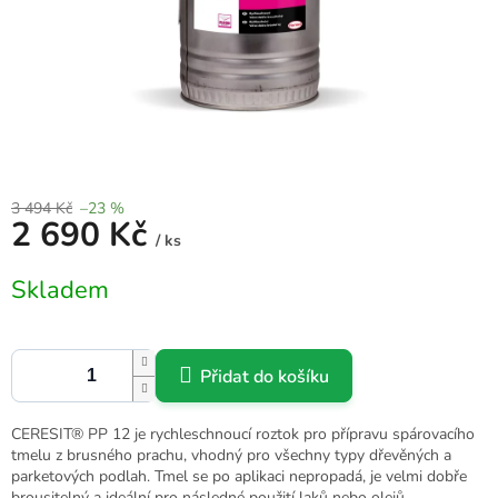
3 494 Kč
–23 %
2 690 Kč
/ ks
Měrná
Skladem
cena:
Přidat do košíku
CERESIT® PP 12 je rychleschnoucí roztok pro přípravu spárovacího
tmelu z brusného prachu, vhodný pro všechny typy dřevěných a
parketových podlah. Tmel se po aplikaci nepropadá, je velmi dobře
brousitelný a ideální pro následné použití laků nebo olejů.