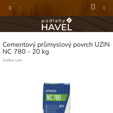
Přejít
NÁKU
na
obsah
KOŠÍK
Cementový průmyslový povrch UZIN
NC 780 - 20 kg
Značka:
Uzin