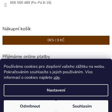
606 566 489 (Po-Pá 8-16)
Nákupní košík
0
KS /
0 KČ
Přijímáme online platby
Používáme cookies pro zlepšení vašeho zážitku na webu.
Pokračováním souhlasíte s jejich používáním. Více
informací o cookies najdete
zde
.
Nastavení
Vytvořil Shoptet
Odmítnout
Souhlasím
Copyright 2026
Podlahy HAVEL
. Všechna práva vyhrazena.