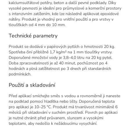
kalciumsulfátové potěry, beton a další pevné podklady. Díky
vysoké pevnosti je ideální pro průmyslové a komerční prostory
s intenzivním zatížením, kde lze následně aplikovat epoxidové
nátěry. Produkt je vhodný pro vnitřní použití a pro vrstvy v
tloušťkách od 4 mm do 10 mm.
Technické parametry
Produkt se dodává v papírových pytlích o hmotnosti 20 kg.
Spotřeba činí přibližně 1,7 kg/m² na 1 mm tloušťky vrstvy.
Doporučené množství vody je 3,8–4,0 litru na 20 kg pytel.
Doba zpracovatelnosti je až 40 minut, pochůznost po 4
hodinách a plná zatížitelnost po 3 dnech při standardních
podmínkách.
Použití a skladování
Před aplikací smíchejte směs s vodou a rovnoměrně ji naneste
na podklad pomocí hladítka nebo lišty. Doporučená teplota
pro aplikaci je 10–25 °C. Produkt má trvanlivost minimálně 6
měsíců při skladování v suchém prostředí. Povrch po aplikaci
je nutné chránit před průvanem, sluncem a vysokými
teplotami, aby nedošlo k nežádoucímu vysychání.