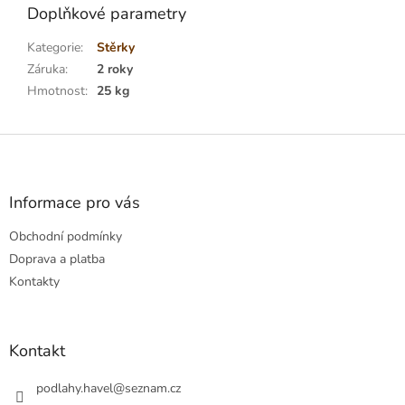
Doplňkové parametry
Kategorie
:
Stěrky
Záruka
:
2 roky
Hmotnost
:
25 kg
Z
á
p
a
Informace pro vás
t
Obchodní podmínky
í
Doprava a platba
Kontakty
Kontakt
podlahy.havel
@
seznam.cz