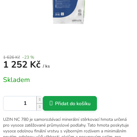
1 626 Kč
–23 %
1 252 Kč
/ ks
Měrná
Skladem
cena:
Přidat do košíku
UZIN NC 780 je samorozlévací minerální stěrkovací hmota určená
pro vysoce zatěžované průmyslové podlahy. Tato hmota poskytuje
vysoce odolnou finální vrstvu s výborným rozlivem a minimálním
pnutím, odolnou vůči vlhkosti, olejům a posypovým solím, pro