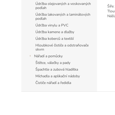
Údržba olejovaných a voskovaných
Šíře
podlah
Tlou
Údržba lakovaných a laminátových
Nášl
podlah
Údržba vinylu a PVC
Údržba kamene a dlažby
Údržba koberců a textilií
Hloubkové čističe a odstraňovače
skvrn
Nářadí a pomůcky
Štětce, válečky a pady
Špachtle a zubová hladítka
Míchadla a aplikační nádoby
Čističe nářadí a ředidla
Z
á
p
a