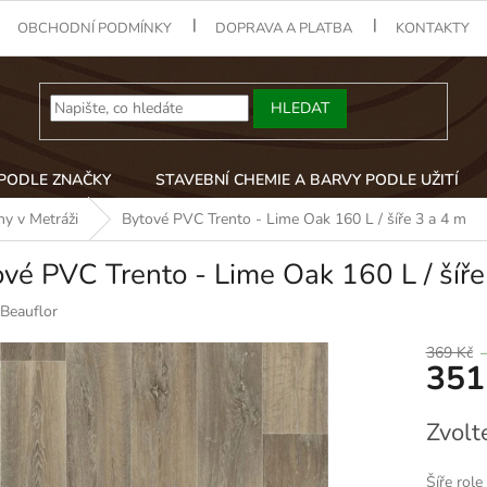
OBCHODNÍ PODMÍNKY
DOPRAVA A PLATBA
KONTAKTY
HLEDAT
 PODLE ZNAČKY
STAVEBNÍ CHEMIE A BARVY PODLE UŽITÍ
y v Metráži
Bytové PVC Trento - Lime Oak 160 L / šíře 3 a 4 m
vé PVC Trento - Lime Oak 160 L / šíře
Beauflor
369 Kč
351
Měrná
Zvolt
cena:
Šíře role