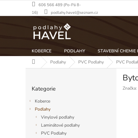
Přejít
606 566 489 (Po-Pá 8-
na
16)
podlahy.havel@seznam.cz
obsah
KOBERCE
PODLAHY
STAVEBNÍ CHEMIE
Domů
Podlahy
PVC Podlahy
PVC Podlah
P
Byto
o
Přeskočit
s
Kategorie
Značka:
kategorie
t
r
Koberce
a
Podlahy
n
Vinylové podlahy
n
í
Laminátové podlahy
p
PVC Podlahy