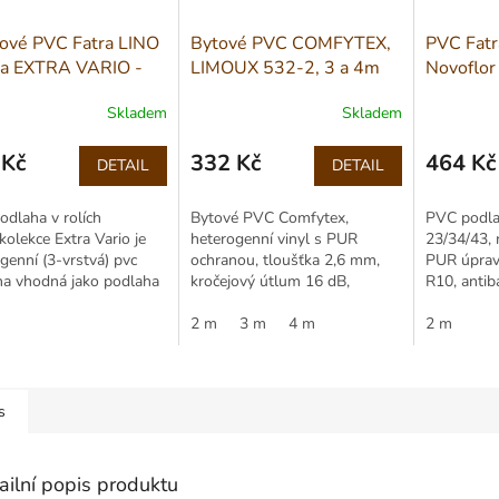
ové PVC Fatra LINO
Bytové PVC COMFYTEX,
PVC Fatr
ra EXTRA VARIO -
LIMOUX 532-2, 3 a 4m
Novoflor
-11 šíře 1,5m
dub přírodní
2805-5
Skladem
Skladem
 Kč
332 Kč
464 Kč
DETAIL
DETAIL
Měrná
Měrná
cena:
cena:
dlaha v rolích
Bytové PVC Comfytex,
PVC podlah
kolekce Extra Vario je
heterogenní vinyl s PUR
23/34/43,
genní (3-vrstvá) pvc
ochranou, tloušťka 2,6 mm,
PUR úprav
ha vhodná jako podlaha
kročejový útlum 16 dB,
R10, antiba
ácnosti, pro hotely a
protiskluznost R10, šíře role
vhodná pr
race, kanceláře a
2–4 m.
2 m
3 m
4 m
veřejné pr
2 m
ní...
s
ailní popis produktu