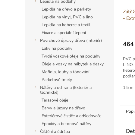
Lepidla na podlahy
Lepidla na dřevo a parkety
Zátěž
Lepidla na vinyl, PVC a lino
- Ext
2013
Lepidla na koberce a textil
Fixace a speciální lepení
Povrchové úpravy dřeva (Interiér)
464
Laky na podlahy
Měrná
cena:
Tvrdé voskové oleje na podlahy
PVC po
Oleje a vosky na nábytek a desky
LINO, 
hetero
Mořidla, louhy a tónování
podla
Parketové tmely
do dom
restau
1,5 m
Nátěry a ochrana (Exteriér a
technické)
komerč
Terasové oleje
Barvy a lazury na dřevo
Popi
Exteriérové čističe a odšeďovače
Epoxidy a betonové nátěry
Det
Čištění a údržba