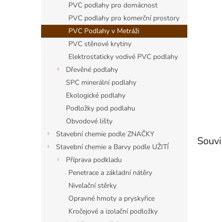
a
PVC podlahy pro domácnost
n
PVC podlahy pro komerční prostory
e
PVC Podlahy v Metráži
l
PVC stěnové krytiny
Elektrostaticky vodivé PVC podlahy
Dřevěné podlahy
SPC minerální podlahy
Ekologické podlahy
Podložky pod podlahu
Obvodové lišty
Stavební chemie podle ZNAČKY
Souvi
Stavební chemie a Barvy podle UŽITÍ
Příprava podkladu
Penetrace a základní nátěry
Nivelační stěrky
Opravné hmoty a pryskyřice
Kročejové a izolační podložky