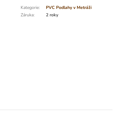
Kategorie
:
PVC Podlahy v Metráži
Záruka
:
2 roky