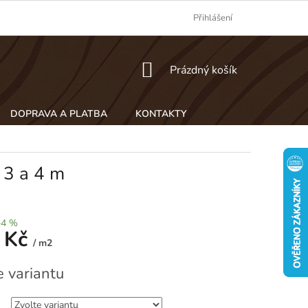
Přihlášení
NÁKUPNÍ
Prázdný košík
KOŠÍK
DOPRAVA A PLATBA
KONTAKTY
 3 a 4 m
–4 %
 Kč
/ m2
e variantu