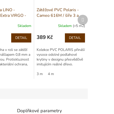
a LINO -
Zátěžové PVC Polaris -
 Extra VIRGO -
Cameo 616M / šíře 3 a
Další
4m
produkt
Skladem
Skladem
(>5 m2)
389 Kč
DETAIL
DETAIL
Měrná
cena:
a v roli se zátěží
Kolekce PVC POLARIS přináší
 nášlapem 0,8 mm a
vysoce odolné podlahové
ou. Protiskluznost
krytiny v designu přesvědčivě
kteriální ochrana,
imitujícím reálné dřevo.
o domácnosti i
Přírodní vzhled umocňuje
ostory.
na omak znatelná...
3 m
4 m
Doplňkové parametry