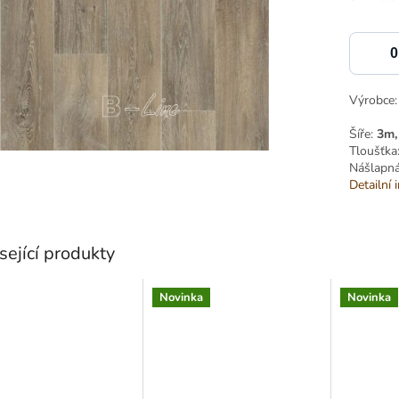
Výrobce
Šíře:
3m,
Tloušťka
Nášlapná
Detailní 
sející produkty
Novinka
Novinka