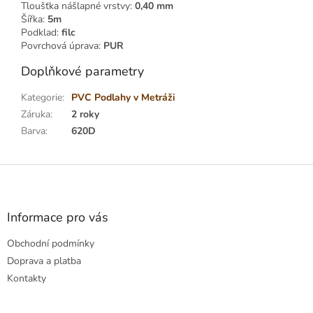
Tloušťka nášlapné vrstvy:
0,40 mm
Šířka:
5m
Podklad:
filc
Povrchová úprava:
PUR
Doplňkové parametry
Kategorie
:
PVC Podlahy v Metráži
Záruka
:
2 roky
Barva
:
620D
Z
á
p
a
Informace pro vás
t
Obchodní podmínky
í
Doprava a platba
Kontakty