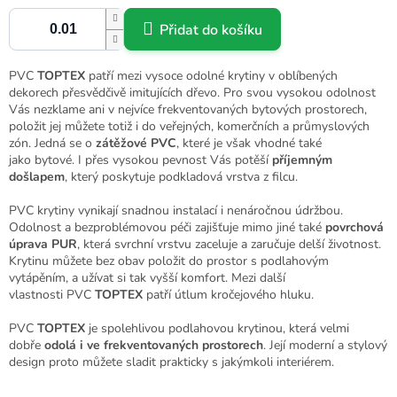
Přidat do košíku
PVC
TOPTEX
patří mezi vysoce odolné krytiny v oblíbených
dekorech přesvědčivě imitujících dřevo. Pro svou vysokou odolnost
Vás nezklame ani v nejvíce frekventovaných bytových prostorech,
položit jej můžete totiž i do veřejných, komerčních a průmyslových
zón. Jedná se o
zátěžové PVC
, které je však vhodné také
jako
bytové. I přes vysokou pevnost Vás potěší
příjemným
došlapem
, který poskytuje podkladová vrstva z filcu.
PVC
krytiny vynikají snadnou instalací i nenáročnou údržbou.
Odolnost a bezproblémovou péči zajišťuje mimo jiné také
povrchová
úprava PUR
, která svrchní vrstvu zaceluje a zaručuje delší životnost.
Krytinu můžete bez obav položit do prostor s podlahovým
vytápěním, a užívat si tak vyšší komfort. Mezi další
vlastnosti
PVC
TOPTEX
patří útlum kročejového hluku.
PVC
TOPTEX
je spolehlivou podlahovou krytinou, která velmi
dobře
odolá i ve frekventovaných prostorech
. Její moderní a stylový
design proto můžete sladit prakticky s jakýmkoli interiérem.