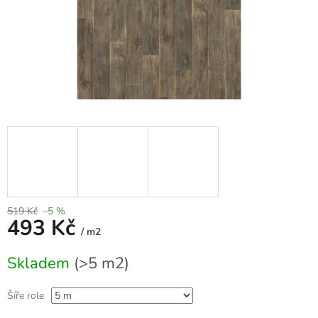
519 Kč
–5 %
493 Kč
/ m2
Měrná
Skladem
(>5 m2)
cena:
Šíře role