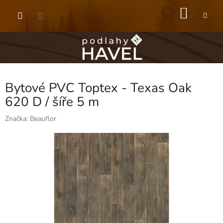
Přejít
NÁKU
na
obsah
KOŠÍK
Bytové PVC Toptex - Texas Oak
620 D / šíře 5 m
Značka:
Beauflor