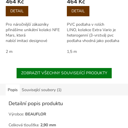
464 Kč
464 Kč
Měrná
Měrná
DETAIL
DETAIL
cena:
cena:
Pro náročnější zákazníky
PVC podlaha v rolích
přinášíme unikátní kolekci NFE
LINO, kolekce Extra Vario je
Mars, která
heterogenní (3-vrstvá) pvc
nabízí imitaci designové
podlaha vhodná jako podlaha
skladby dřevěné podlahy. Tato
do domácnosti, pro hotely a
heterogenní podlahovina
2 m
restaurace, kanceláře a
1,5 m
disponuje...
komerční...
ZOBRAZIT VŠECHNY SOUVISEJÍCÍ PRODUKTY
Popis
Související soubory (1)
Detailní popis produktu
Výrobce:
BEAUFLOR
Celková tloušťka:
2,90 mm