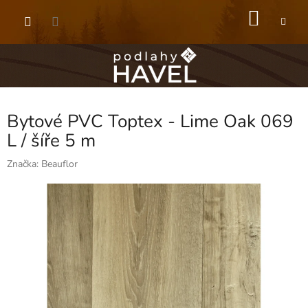
Přejít
NÁKU
na
obsah
KOŠÍK
Bytové PVC Toptex - Lime Oak 069
L / šíře 5 m
Značka:
Beauflor