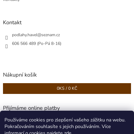
Kontakt
podlahy.havel
@
seznam.cz
606 566 489 (Po-Pá 8-16)
Nákupní košík
0
KS /
0 KČ
Přijímáme online platby
Používáme cookies pro zlepšení vašeho zážitku na webu.
Pokračováním souhlasíte s jejich používáním. Více
informací o cookies najdete
zde
.