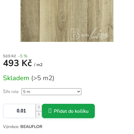
519 Kč
–5 %
493 Kč
/ m2
Měrná
Skladem
(>5 m2)
cena:
Šíře role
Přidat do košíku
Výrobce:
BEAUFLOR