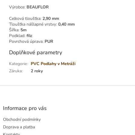
Výrobce:
BEAUFLOR
Celková tloušťka:
2,90 mm
Tloušťka nášlapné vrstvy:
0,40 mm
Šířka:
5m
Podklad:
filc
Povrchová úprava:
PUR
Doplňkové parametry
Kategorie
:
PVC Podlahy v Metráži
Záruka
:
2 roky
Z
á
p
a
Informace pro vás
t
Obchodní podmínky
í
Doprava a platba
Kontakty