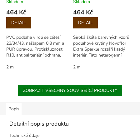
Skladem
Skladem
464 Kč
464 Kč
Měrná
Měrná
DETAIL
DETAIL
cena:
cena:
PVC podlaha v roli se zátěží
Široká škála barevných vzorů
23/34/43, nášlapem 0,8 mm a
podlahové krytiny Novoflor
PUR úpravou. Protiskluznost
Extra Sparkle rozzáří každý
R10, antibakteriální ochrana,
interiér. Tato heterogenní
vhodná pro domácnosti i
podlahovina disponuje
veřejné prostory.
2 m
nejvyšším stupněm zátěže,
2 m
aplikace je možná...
ZOBRAZIT VŠECHNY SOUVISEJÍCÍ PRODUKTY
Popis
Detailní popis produktu
Technické údaje: