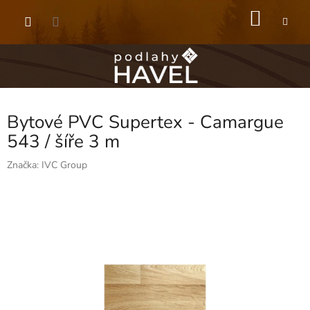
Přejít
NÁKU
na
obsah
KOŠÍK
Bytové PVC Supertex - Camargue
543 / šíře 3 m
Značka:
IVC Group