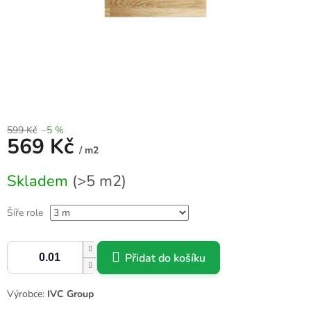
599 Kč
–5 %
569 Kč
/ m2
Měrná
Skladem
(>5 m2)
cena:
Šíře role
Přidat do košíku
Výrobce:
IVC Group