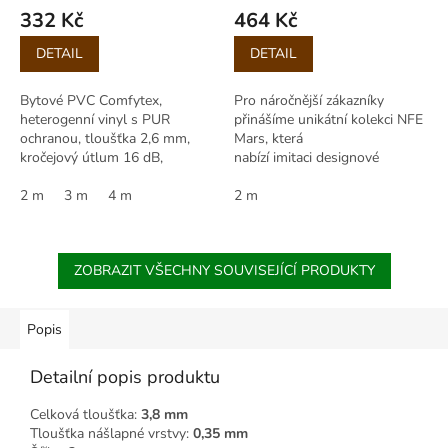
332 Kč
464 Kč
Měrná
Měrná
DETAIL
DETAIL
cena:
cena:
Bytové PVC Comfytex,
Pro náročnější zákazníky
heterogenní vinyl s PUR
přinášíme unikátní kolekci NFE
ochranou, tloušťka 2,6 mm,
Mars, která
kročejový útlum 16 dB,
nabízí imitaci designové
protiskluznost R10, šíře role 2–
skladby dřevěné podlahy. Tato
4 m.
2 m
3 m
4 m
heterogenní podlahovina
2 m
disponuje...
ZOBRAZIT VŠECHNY SOUVISEJÍCÍ PRODUKTY
Popis
Detailní popis produktu
Celková tloušťka:
3,8 mm
Tloušťka nášlapné vrstvy:
0,35 mm