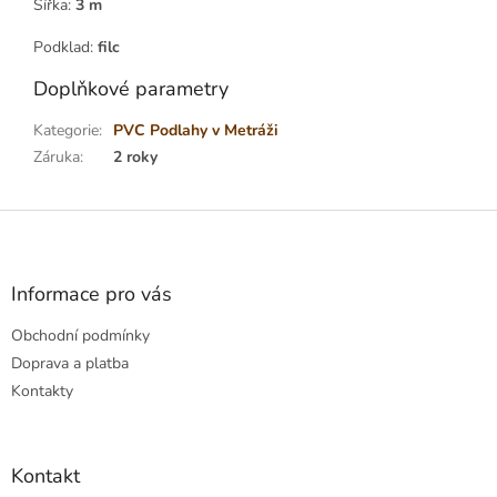
Šířka:
3
m
Podklad:
filc
Doplňkové parametry
Kategorie
:
PVC Podlahy v Metráži
Záruka
:
2 roky
Z
á
p
a
Informace pro vás
t
Obchodní podmínky
í
Doprava a platba
Kontakty
Kontakt