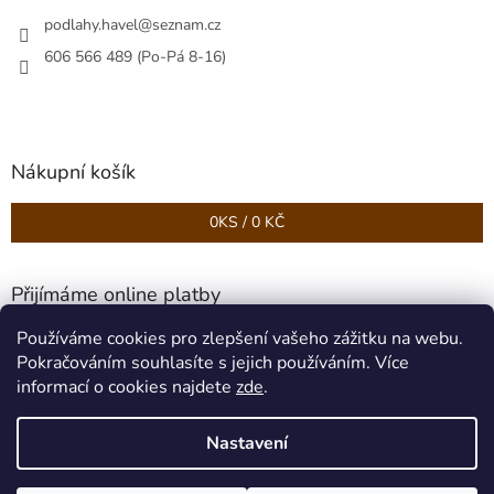
podlahy.havel
@
seznam.cz
606 566 489 (Po-Pá 8-16)
Nákupní košík
0
KS /
0 KČ
Přijímáme online platby
Používáme cookies pro zlepšení vašeho zážitku na webu.
Pokračováním souhlasíte s jejich používáním. Více
informací o cookies najdete
zde
.
Nastavení
Vytvořil Shoptet