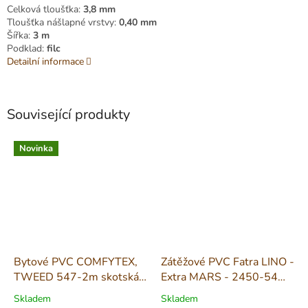
Celková tloušťka:
3,8 mm
Tloušťka nášlapné vrstvy:
0,40 mm
Šířka:
3 m
Podklad:
filc
Detailní informace
Související produkty
Novinka
Bytové PVC COMFYTEX,
Zátěžové PVC Fatra LINO -
TWEED 547-2m skotská
Extra MARS - 2450-54
kostka
šíře 2m
Skladem
Skladem