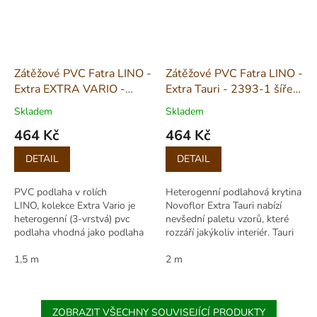
Zátěžové PVC Fatra LINO -
Zátěžové PVC Fatra LINO -
Extra EXTRA VARIO -
Extra Tauri - 2393-1 šíře
2013-13 šíře 1,5m
2m
Skladem
Skladem
464 Kč
464 Kč
Měrná
Měrná
DETAIL
DETAIL
cena:
cena:
PVC podlaha v rolích
Heterogenní podlahová krytina
LINO, kolekce Extra Vario je
Novoflor Extra Tauri nabízí
heterogenní (3-vrstvá) pvc
nevšední paletu vzorů, které
podlaha vhodná jako podlaha
rozzáří jakýkoliv interiér. Tauri
do domácnosti, pro hotely a
patří mezi podlahy s nejvyšším
restaurace, kanceláře a
1,5 m
stupněm zátěže a je možné...
2 m
komerční...
ZOBRAZIT VŠECHNY SOUVISEJÍCÍ PRODUKTY