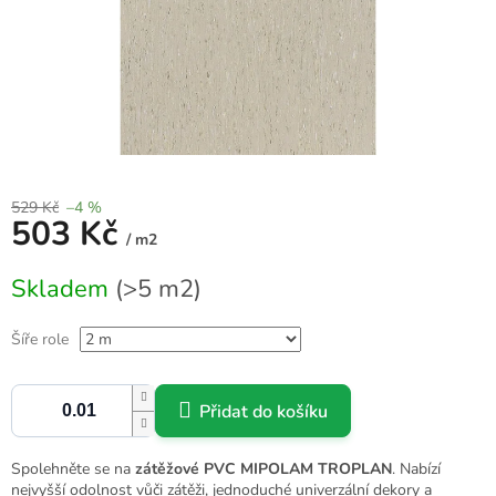
529 Kč
–4 %
503 Kč
/ m2
Měrná
Skladem
(>5 m2)
cena:
Šíře role
Přidat do košíku
Spolehněte se na
zátěžové PVC
MIPOLAM TROPLAN
. Nabízí
nejvyšší odolnost vůči zátěži, jednoduché univerzální dekory a