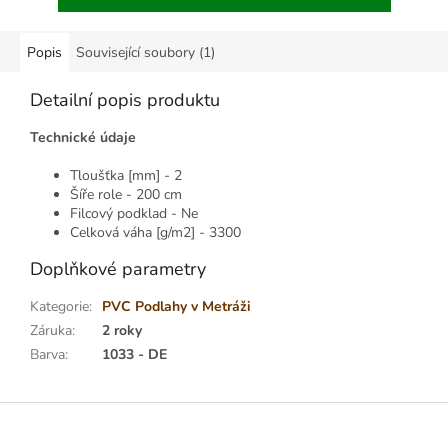
Popis
Související soubory (1)
Detailní popis produktu
Technické údaje
Tloušťka [mm] - 2
Šíře role - 200 cm
Filcový podklad - Ne
Celková váha [g/m2] - 3300
Doplňkové parametry
Kategorie
:
PVC Podlahy v Metráži
Záruka
:
2 roky
Barva
:
1033 - DE
Z
á