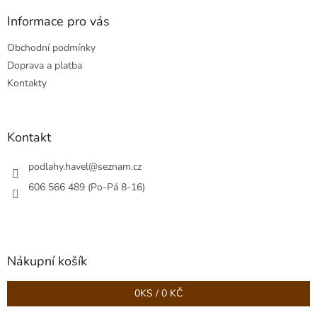
p
a
Informace pro vás
t
Obchodní podmínky
í
Doprava a platba
Kontakty
Kontakt
podlahy.havel
@
seznam.cz
606 566 489 (Po-Pá 8-16)
Nákupní košík
0
KS /
0 KČ