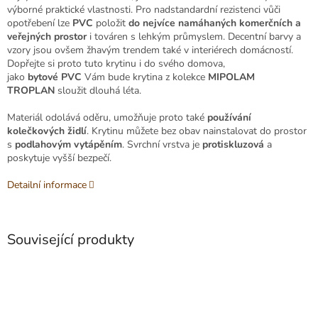
výborné praktické vlastnosti. Pro nadstandardní rezistenci vůči
opotřebení lze
PVC
položit
do nejvíce namáhaných komerčních a
veřejných prostor
i továren s lehkým průmyslem. Decentní barvy a
vzory jsou ovšem žhavým trendem také v interiérech domácností.
Dopřejte si proto tuto krytinu i do svého domova,
jako
bytové PVC
Vám bude krytina z kolekce
MIPOLAM
TROPLAN
sloužit dlouhá léta.
Materiál odolává oděru, umožňuje proto také
používání
kolečkových židlí
. Krytinu můžete bez obav nainstalovat do prostor
s
podlahovým vytápěním
. Svrchní vrstva je
protiskluzová
a
poskytuje vyšší bezpečí.
Detailní informace
Související produkty