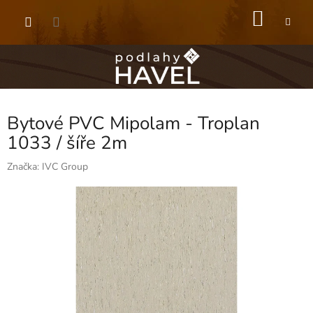
Přejít
NÁKU
na
obsah
KOŠÍK
Bytové PVC Mipolam - Troplan
1033 / šíře 2m
Značka:
IVC Group