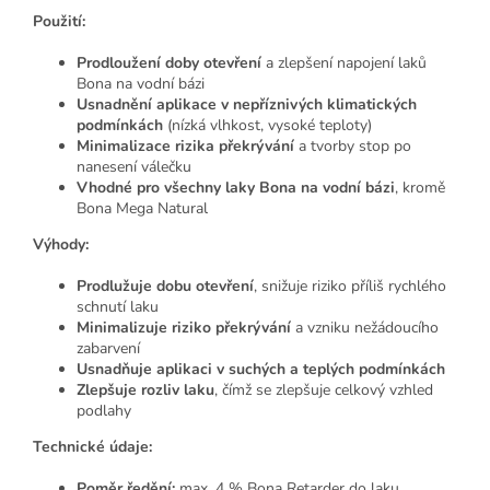
Použití:
Prodloužení doby otevření
a zlepšení napojení laků
Bona na vodní bázi
Usnadnění aplikace v nepříznivých klimatických
podmínkách
(nízká vlhkost, vysoké teploty)
Minimalizace rizika překrývání
a tvorby stop po
nanesení válečku
Vhodné pro všechny laky Bona na vodní bázi
, kromě
Bona Mega Natural
Výhody:
Prodlužuje dobu otevření
, snižuje riziko příliš rychlého
schnutí laku
Minimalizuje riziko překrývání
a vzniku nežádoucího
zabarvení
Usnadňuje aplikaci v suchých a teplých podmínkách
Zlepšuje rozliv laku
, čímž se zlepšuje celkový vzhled
podlahy
Technické údaje:
Poměr ředění:
max. 4 % Bona Retarder do laku