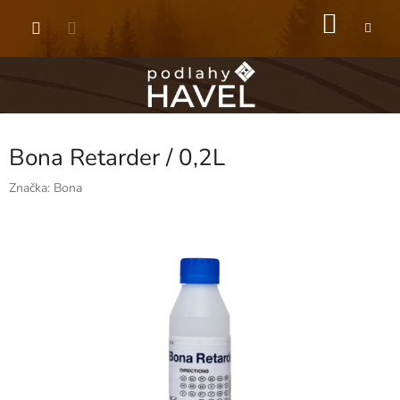
Přejít
NÁKU
na
obsah
KOŠÍK
Bona Retarder / 0,2L
Značka:
Bona