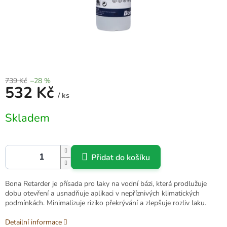
739 Kč
–28 %
532 Kč
/ ks
Měrná
Skladem
cena:
Přidat do košíku
Bona Retarder je přísada pro laky na vodní bázi, která prodlužuje
dobu otevření a usnadňuje aplikaci v nepříznivých klimatických
podmínkách. Minimalizuje riziko překrývání a zlepšuje rozliv laku.
Detailní informace