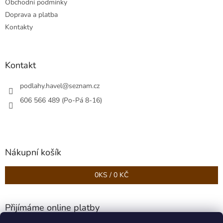
Obchodní podmínky
í
Doprava a platba
Kontakty
Kontakt
podlahy.havel
@
seznam.cz
606 566 489 (Po-Pá 8-16)
Nákupní košík
0
KS /
0 KČ
Přijímáme online platby