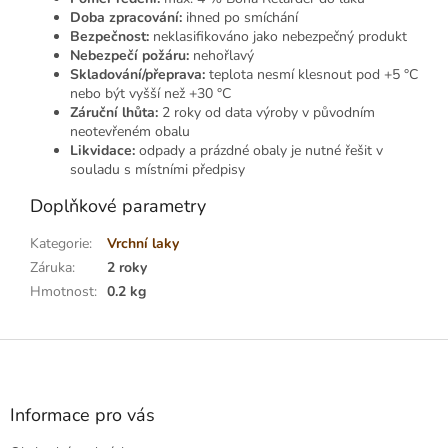
Doba zpracování:
ihned po smíchání
Bezpečnost:
neklasifikováno jako nebezpečný produkt
Nebezpečí požáru:
nehořlavý
Skladování/přeprava:
teplota nesmí klesnout pod +5 °C
nebo být vyšší než +30 °C
Záruční lhůta:
2 roky od data výroby v původním
neotevřeném obalu
Likvidace:
odpady a prázdné obaly je nutné řešit v
souladu s místními předpisy
Doplňkové parametry
Kategorie
:
Vrchní laky
Záruka
:
2 roky
Hmotnost
:
0.2 kg
Z
á
p
a
Informace pro vás
t