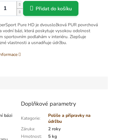
Přidat do košíku
erSport Pure HD je dvousložková PUR povrchová
a vodní bázi, která poskytuje vysokou odolnost
ým sportovním podlahám v interiéru. Zlepšuje
uzné vlastnosti a usnadňuje údržbu.
informace
Doplňkové parametry
í bázi
Poliše a přípravky na
Kategorie
:
údržbu
Záruka
:
2 roky
Hmotnost
:
5 kg
ranu