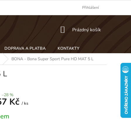
Přihlášení
NÁKUPNÍ
Prázdný košík
KOŠÍK
DOPRAVA A PLATBA
KONTAKTY
BONA - Bona Super Sport Pure HD MAT 5 L
 L
–28 %
57 Kč
/ ks
dem