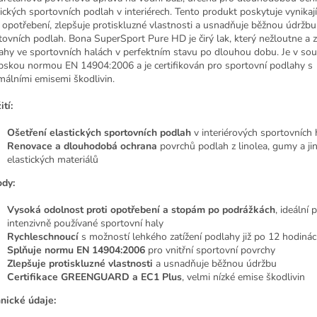
tických sportovních podlah v interiérech. Tento produkt poskytuje vynikaj
i opotřebení, zlepšuje protiskluzné vlastnosti a usnadňuje běžnou údržbu
tovních podlah. Bona SuperSport Pure HD je čirý lak, který nežloutne a 
ahy ve sportovních halách v perfektním stavu po dlouhou dobu. Je v sou
pskou normou EN 14904:2006 a je certifikován pro sportovní podlahy s
málními emisemi škodlivin.
tí:
Ošetření elastických sportovních podlah
v interiérových sportovních 
Renovace a dlouhodobá ochrana
povrchů podlah z linolea, gumy a ji
elastických materiálů
dy:
Vysoká odolnost proti opotřebení a stopám po podrážkách
, ideální 
intenzivně používané sportovní haly
Rychleschnoucí
s možností lehkého zatížení podlahy již po 12 hodiná
Splňuje normu EN 14904:2006
pro vnitřní sportovní povrchy
Zlepšuje protiskluzné vlastnosti
a usnadňuje běžnou údržbu
Certifikace GREENGUARD a EC1 Plus
, velmi nízké emise škodlivin
nické údaje: