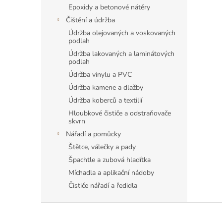
Epoxidy a betonové nátěry
Čištění a údržba
Údržba olejovaných a voskovaných
podlah
Údržba lakovaných a laminátových
podlah
Údržba vinylu a PVC
Údržba kamene a dlažby
Údržba koberců a textilií
Hloubkové čističe a odstraňovače
skvrn
Nářadí a pomůcky
Štětce, válečky a pady
Špachtle a zubová hladítka
Míchadla a aplikační nádoby
Čističe nářadí a ředidla
Z
á