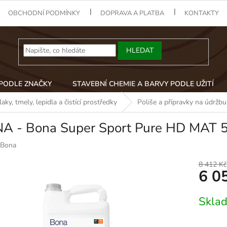
OBCHODNÍ PODMÍNKY
DOPRAVA A PLATBA
KONTAKTY
HLEDAT
 PODLE ZNAČKY
STAVEBNÍ CHEMIE A BARVY PODLE UŽITÍ
aky, tmely, lepidla a čistící prostředky
Poliše a přípravky na údržbu
A - Bona Super Sport Pure HD MAT 5
Bona
8 412 Kč
6 0
Měrná
Skla
cena: