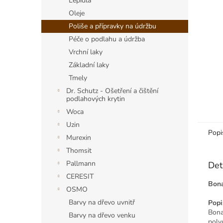
a
Lepidla
n
Oleje
e
Poliše a přípravky na údržbu
l
Péče o podlahu a údržba
Vrchní laky
Základní laky
Tmely
Dr. Schutz - Ošetření a čištění
podlahových krytin
Woca
Uzin
Popi
Murexin
Thomsit
Pallmann
Det
CERESIT
Bona
OSMO
Barvy na dřevo uvnitř
Popi
Bona
Barvy na dřevo venku
poly