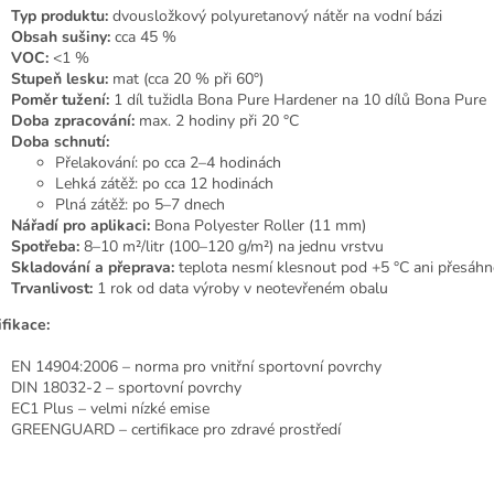
Typ produktu:
dvousložkový polyuretanový nátěr na vodní bázi
Obsah sušiny:
cca 45 %
VOC:
<1 %
Stupeň lesku:
mat (cca 20 % při 60°)
Poměr tužení:
1 díl tužidla Bona Pure Hardener na 10 dílů Bona Pure
Doba zpracování:
max. 2 hodiny při 20 °C
Doba schnutí:
Přelakování: po cca 2–4 hodinách
Lehká zátěž: po cca 12 hodinách
Plná zátěž: po 5–7 dnech
Nářadí pro aplikaci:
Bona Polyester Roller (11 mm)
Spotřeba:
8–10 m²/litr (100–120 g/m²) na jednu vrstvu
Skladování a přeprava:
teplota nesmí klesnout pod +5 °C ani přesáh
Trvanlivost:
1 rok od data výroby v neotevřeném obalu
ifikace:
EN 14904:2006 – norma pro vnitřní sportovní povrchy
DIN 18032-2 – sportovní povrchy
EC1 Plus – velmi nízké emise
GREENGUARD – certifikace pro zdravé prostředí