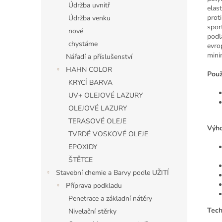
Údržba uvnitř
elas
prot
Údržba venku
spor
nové
podl
chystáme
evro
mini
Nářadí a příslušenství
HAHN COLOR
Použi
KRYCÍ BARVA
UV+ OLEJOVÉ LAZURY
OLEJOVÉ LAZURY
TERASOVÉ OLEJE
Výho
TVRDÉ VOSKOVÉ OLEJE
EPOXIDY
ŠTĚTCE
Stavební chemie a Barvy podle UŽITÍ
Příprava podkladu
Penetrace a základní nátěry
Tech
Nivelační stěrky