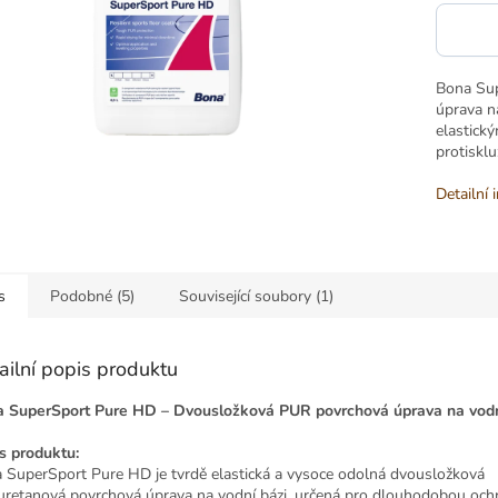
Bona Sup
úprava n
elastick
protiskl
Detailní 
s
Podobné (5)
Související soubory (1)
ailní popis produktu
 SuperSport Pure HD – Dvousložková PUR povrchová úprava na vodn
s produktu:
 SuperSport Pure HD je tvrdě elastická a vysoce odolná dvousložková
uretanová povrchová úprava na vodní bázi, určená pro dlouhodobou och