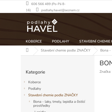
Přejít
606 566 489 (Po-Pá 8-
na
16)
podlahy.havel@seznam.cz
obsah
KOBERCE
PODLAHY
STAVEBNÍ CHEMIE
Domů
Stavební chemie podle ZNAČKY
Bona - l
P
BON
o
Přeskočit
s
Kategorie
Značka:
kategorie
t
r
Koberce
a
Podlahy
n
Stavební chemie podle ZNAČKY
n
í
Bona - laky, tmely, lepidla a čistící
prostředky
p