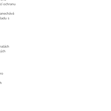
ící ochranu
zanechává
ladu s
halách
ných
pro
ch