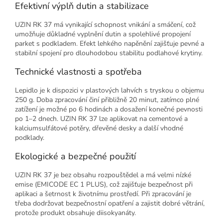
Efektivní výplň dutin a stabilizace
UZIN RK 37 má vynikající schopnost vnikání a smáčení, což
umožňuje důkladné vyplnění dutin a spolehlivé propojení
parket s podkladem. Efekt lehkého napěnění zajišťuje pevné a
stabilní spojení pro dlouhodobou stabilitu podlahové krytiny.
Technické vlastnosti a spotřeba
Lepidlo je k dispozici v plastových lahvích s tryskou o objemu
250 g. Doba zpracování činí přibližně 20 minut, zatímco plné
zatížení je možné po 6 hodinách a dosažení konečné pevnosti
po 1–2 dnech. UZIN RK 37 lze aplikovat na cementové a
kalciumsulfátové potěry, dřevěné desky a další vhodné
podklady.
Ekologické a bezpečné použití
UZIN RK 37 je bez obsahu rozpouštědel a má velmi nízké
emise (EMICODE EC 1 PLUS), což zajišťuje bezpečnost při
aplikaci a šetrnost k životnímu prostředí. Při zpracování je
třeba dodržovat bezpečnostní opatření a zajistit dobré větrání,
protože produkt obsahuje diisokyanáty.