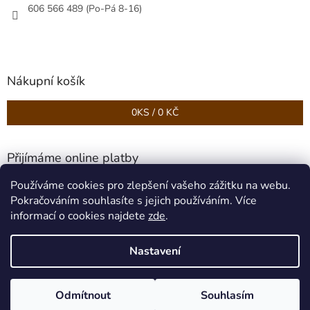
606 566 489 (Po-Pá 8-16)
Nákupní košík
0
KS /
0 KČ
Přijímáme online platby
Používáme cookies pro zlepšení vašeho zážitku na webu.
Pokračováním souhlasíte s jejich používáním. Více
informací o cookies najdete
zde
.
Nastavení
Vytvořil Shoptet
Odmítnout
Souhlasím
Copyright 2026
Podlahy HAVEL
. Všechna práva vyhrazena.