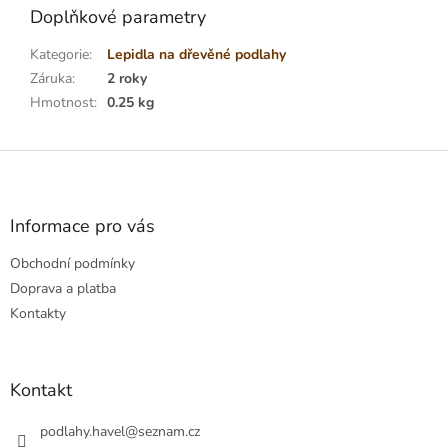
Doplňkové parametry
Kategorie
:
Lepidla na dřevěné podlahy
Záruka
:
2 roky
Hmotnost
:
0.25 kg
Z
á
p
a
Informace pro vás
t
Obchodní podmínky
í
Doprava a platba
Kontakty
Kontakt
podlahy.havel
@
seznam.cz