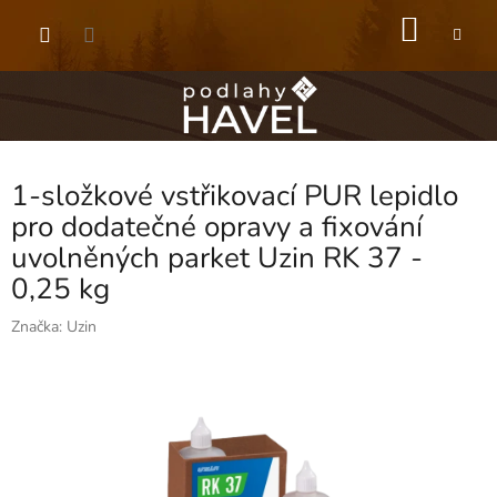
Přejít
NÁKU
na
obsah
KOŠÍK
1-složkové vstřikovací PUR lepidlo
pro dodatečné opravy a fixování
uvolněných parket Uzin RK 37 -
0,25 kg
Značka:
Uzin